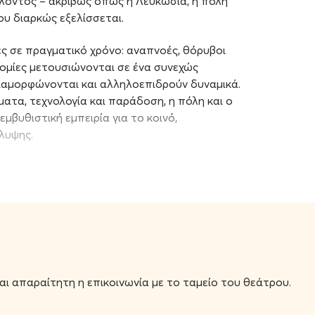
λοντος – ακριβώς όπως η Λευκωσία, η πόλη
υ διαρκώς εξελίσσεται.
ές σε πραγματικό χρόνο: αναπνοές, θόρυβοι
νομίες μετουσιώνονται σε ένα συνεχώς
ιαμορφώνονται και αλληλοεπιδρούν δυναμικά.
ρώματα, τεχνολογία και παράδοση, η πόλη και ο
μβυθιστική εμπειρία για το κοινό,
άλυψης.
ιασεμίδη και την Εύα Σταύρου. Με αφετηρία την
πη τους για τον πειραματισμό, δημιουργούν ένα
ή συναντά την ambient electronica, τον
τολικής Μεσογείου.
 φυσικοί ήχοι συνυπάρχουν σε ένα συνεχώς
αι με drones, υπνωτικές αρμονίες και λεπτές
ίναι απαραίτητη η επικοινωνία με το ταμείο του θεάτρου.