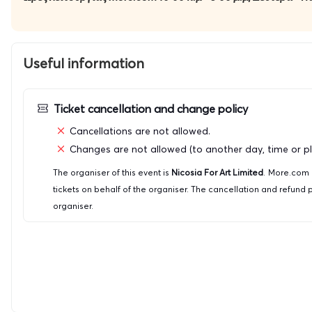
YΠΟΣΤΗΡΙΚΤΕΣ: L’Oreal Paris, Γαλλικό Ινστιτούτο Κύπρου,
ΣΥΝΕΡΓΑΤΗΣ: Γραφείο Τύπου και Πληροφοριών
Useful information
ΧΟΡΗΓΟΙ ΦΙΛΟΞΕΝΙΑΣ: Centrum Hotel Altius Boutique Ho
OFFICIAL FESTIVAL CAR: Pilakoutas group
Ticket cancellation and change policy
Cancellations are not allowed.
ΑΠΟΚΛΕΙΣΤΙΚΟΣ TICKETING PARTNER: more.com
Changes are not allowed (to another day, time or pl
The organiser of this event is
Nicosia For Art Limited
.
More.com c
tickets on behalf of the organiser. The cancellation and refund 
organiser.