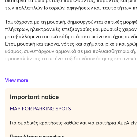
διαπερνά τα όρια μεταξύ παρελθόντος, παρόντος και μέλ
των πολλαπλών Ιστοριών, αφηγήσεων και ταυτοτήτων πο
Ταυτόχρονα με τη μουσική, δημιουργούνται οπτικές μορφ
πλήκτρων, ηλεκτρονικές επεξεργασίες και μουσικές χειρο
μεταβαλλόμενο οπτικό κάδρο, όπου εικόνα και ήχος συνδ
Έτσι, μουσική και εικόνα, νότες και σχήματα, pixels και χ
κόσμος, συνυπάρχουν αρμονικά σε μια πολυαισθητηριακή, ε
προσκαλώντας το σε ένα ταξίδι ενδοσκόπησης και ανακ
Το ντουέτο Copper Curios αποτελείται από τον Δημήτρη Γ
κλασική τους παιδεία και κοινό σημείο αναφοράς την αγά
View more
ιδιαίτερο ηχητικό σύμπαν όπου η σύγχρονη κλασική μουσικ
ελεύθερο αυτοσχεδιασμό και τις ηχητικές μνήμες της ανα
Important notice
Φλάουτα, τρομπόνι, ηλεκτρονικά μέσα και επεξεργασμένοι
MAP FOR PARKING SPOTS
μεταβαλλόμενο ηχοτοπίο, όπου οι μελωδίες αλληλοπλέκοντ
Για ομαδικές κρατήσεις καθώς και για εισιτήρια ΑμεΑ ε
ρυθμικές υφές.
Προπώληση εισιτηρίων: