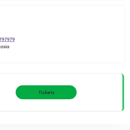
797979
cosia
Tickets