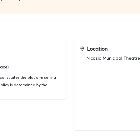
 Τhe Classic Hotel, Ethimo
tel
Location
Nicosia Municipal Theatre
ace).
onstitutes the platform selling
policy is determined by the