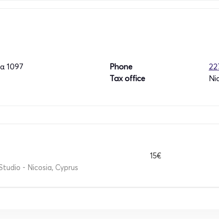
α 1097
Phone
22
Tax office
Ni
15€
Studio - Nicosia, Cyprus