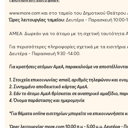
Στη βραδιά συμμετέχει η visual artist Αυγή Σταύρου δημ
www.more.com και στο ταμείο του Δημοτικού Θεάτρου
Μια πολυμεσική μουσική περφόρμανς
Ώρες λειτουργίας ταμείου:
Δευτέρα - Παρασκευή 10:00-
που… κάμπτει τον χρόνο!
Τιμές εισιτηρίων:
ΑΜΕΑ: Δωρεάν για το άτομο με τη σχετική ταυτότητα Α
15 Ευρώ / Γενική Είσοδος
Για περισσότερες πληροφορίες σχετικά με τα εισιτήρι
ΤΑΥΤΟΤΗΤΑ ΔΙΕΘΝΟΥΣ ΦΕΣΤΙΒΑΛ ΛΕΥΚΩΣΙΑΣ
Δευτέρα - Παρασκευή 9:30 -14:00.
ΣΥΝΔΙΟΡΓΑΝΩΤΕΣ: Nicosia For Art Ltd, Δήμος Λευκωσίας
Για κρατήσεις ατόμων ΑμεΑ, παρακαλούμε να αποστέλλοντα
ΚΥΡΙΟΣ ΧΟΡΗΓΟΣ: Υφυπουργείο Πολιτισμού, Τμήμα Σύγχρ
1. Στοιχεία επικοινωνίας: email, αριθμός τηλεφώνου και ον
2. Συνημμένο αποδεικτικό κάρτας ΑμεΑ.
ΧΡΥΣΟΙ ΧΟΡΗΓΟΙ: VF Foundation , Allwyn
3. Εάν το άτομο ΑμεΑ βρίσκεται σε αναπηρικό αμαξίδιο, π
4. Όνομα παράστασης και ημερομηνία
ΑΡΓΥΡΟΣ ΧΟΡΗΓΟΣ: PWC
*Για θέματα online εισιτηρίων μπορείτε να επικοινωνήσετε κα
ΕΠΙΣΗΜΟΣ ΧΟΡΗΓΟΣ ΕΠΙΚΟΙΝΩΝΙΑΣ: Δημοσιογραφικός Ο
'Ωρες λειτουργίας more.com 10:00 π.μ - 5:00 μ.μ, Δευτέρα - 