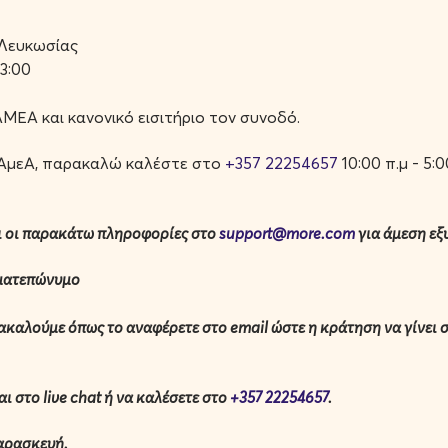
ιουργώντας «εικόνες» σε πραγματικό χρόνο.
 Λευκωσίας
13:00
ΜΕΑ και κανονικό εισιτήριο τον συνοδό.
α ΑμεΑ, παρακαλώ καλέστε στο
+357 22254657
10:00 π.μ - 5:
ι οι παρακάτω πληροφορίες στο
support@more.com
για άμεση εξ
ονου Πολιτισμού
οματεπώνυμο
αρακαλούμε
όπως
το αναφέρετε στο email ώστε η κράτηση να γίνει 
ι στο live chat ή να καλέσετε στο
+357 22254657
.
ργανισμός Ο Φιλελεύθερος
Παρασκευή.