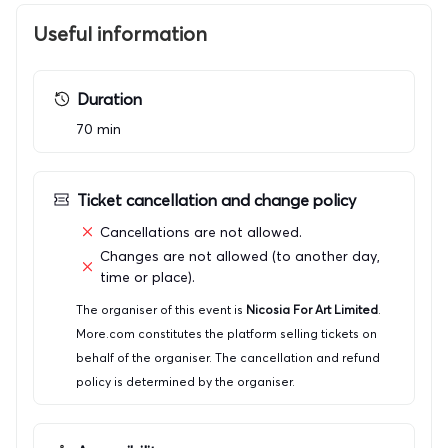
φεστιβάλ παραστατικών τεχνών στην Κύπρο
αφιερωμένο αποκλειστικά στα παιδιά και τα νεαρά
Useful information
άτομα. Από την πρώτη χρονιά της διοργάνωσής του, το
2024, συνεχίζει να φέρνει το κυπριακό κοινό σε επαφή
με σύγχρονες διεθνείς τάσεις στις παραστατικές τέχνες
Duration
για παιδιά και νεαρά άτομα και να προσφέρει σε παιδιά,
70 min
εφήβους και οικογένειες υψηλής ποιότητας
καλλιτεχνικές εμπειρίες από την Κύπρο και το
εξωτερικό.
Ticket cancellation and change policy
Cancellations are not allowed.
ΤΑΥΤΟΤΗΤΑ ΔΙΕΘΝΟΥΣ ΦΕΣΤΙΒΑΛ ΛΕΥΚΩΣΙΑΣ
Changes are not allowed (to another day,
time or place).
ΣΥΝΔΙΟΡΓΑΝΩΤΕΣ: Nicosia For Art Ltd, Δήμος
Λευκωσίας
The organiser of this event is
Nicosia For Art Limited
.
More.com constitutes the platform selling tickets on
ΚΥΡΙΟΣ ΧΟΡΗΓΟΣ: Υφυπουργέιο Πολιτισμού,
behalf of the organiser. The cancellation and refund
Τμήμα Σύγχρονου Πολιτισμού
policy is determined by the organiser.
ΧΡΥΣΟΙ ΧΟΡΗΓΟΙ: VF Foundation , Allwyn