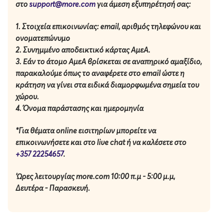
και ότι η αντιμετώπιση των εσωτερικών μας
στο
support@more.com
για άμεση εξυπηρέτησή σας:
συγκρούσεων μαζί με τους άλλους μπορεί να γίνει πηγή
δύναμης και ελπίδας.
1. Στοιχεία επικοινωνίας: email, αριθμός τηλεφώνου και
ονοματεπώνυμο
Μαζί: μία φωτεινή διαδρομή ανάμεσα στις σκιές.
2. Συνημμένο αποδεικτικό κάρτας ΑμεΑ.
3. Εάν το άτομο ΑμεΑ βρίσκεται σε αναπηρικό αμαξίδιο,
Διάρκεια παράστασης:
70΄ (χωρίς διάλειμμα)
παρακαλούμε
όπως
το αναφέρετε στο email ώστε η
κράτηση να γίνει στα ειδικά διαμορφωμένα σημεία του
Τιμές εισιτηρίων:
χώρου.
€10 Γενική είσοδος
4. Όνομα παράστασης και ημερομηνία
ΔΦΛ 2026 × Φεστιβάλ Mitsikouri
*Για θέματα online εισιτηρίων μπορείτε να
Mitsikouri Διεθνές Φεστιβάλ Παραστατικών Τεχνών για
επικοινωνήσετε και στο live chat ή να καλέσετε στο
Παιδιά και Νεαρά Άτομα
+357 22254657
.
Το Διεθνές Φεστιβάλ Παραστατικών Τεχνών για Παιδιά
'Ωρες λειτουργίας more.com 10:00 π.μ - 5:00 μ.μ,
και Νεαρά Άτομα Mitsikouri διοργανώνεται από το
Δευτέρα - Παρασκευή.
Κέντρο Θεάτρου για Παιδιά και Νεαρά Άτομα –
ASSITEJ Κύπρου και αποτελεί το πρώτο διεθνές