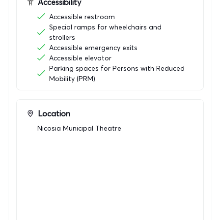
Accessibility
ΑΡΓΥΡΟΣ ΧΟΡΗΓΟΣ: PWC
Accessible restroom
Special ramps for wheelchairs and
ΕΠΙΣΗΜΟΣ ΧΟΡΗΓΟΣ
strollers
ΕΠΙΚΟΙΝΩΝΙΑΣ: Δημοσιογραφικός Οργανισμός Ο
Accessible emergency exits
Φιλελεύθερος
Accessible elevator
Parking spaces for Persons with Reduced
Mobility (PRM)
YΠΟΣΤΗΡΙΚΤΕΣ: L’Oreal Paris, Γαλλικό Ινστιτούτο
Κύπρου, Τhe Classic Hotel, Ethimo
Location
ΣΥΝΕΡΓΑΤΗΣ: Γραφείο Τύπου και Πληροφοριών
Nicosia Municipal Theatre
ΧΟΡΗΓΟΙ ΦΙΛΟΞΕΝΙΑΣ: Centrum
Hotel Altius Boutique Hotel
OFFICIAL FESTIVAL CAR: Pilakoutas group
ΑΠΟΚΛΕΙΣΤΙΚΟΣ TICKETING PARTNER: more.com