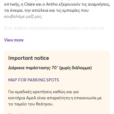
οπτικής, η Claire και ο Antho εξερευνούν τις αναμνήσεις,
τα όνειρα, την απώλεια και τις εμπειρίες που
κουβαλάμε μαζί μας.
Ένας άνδρας επιστρέφει στις αναμνήσεις του και στη
στιγμή που γνώρισε τη γυναίκα που αγάπησε. Οι μνήμες
View more
του μεταμορφώνονται σε θεατρικούς χώρους: ένα
διαμέρισμα, τις στέγες μιας πόλης, έναν συρμό του
μετρό και μια στάση λεωφορείου. Οι δύο ερμηνευτές
Important notice
ανοίγουν συμβολικά τις αποσκευές τους και έρχονται
αντιμέτωποι με τις εμπειρίες που διαμόρφωσαν τη ζωή
Διάρκεια παράστασης: 70΄ (χωρίς διάλειμμα)
και τις επιλογές τους. Για κείνον, το συναισθηματικό
βάρος συνδέεται με την παιδική ηλικία. Για κείνη,
MAP FOR PARKING SPOTS
πηγάζει από τη βαθιά ευαισθησία της απέναντι στους
ανθρώπους και τον κόσμο γύρω της. Μαζί,
Για ομαδικές κρατήσεις καθώς και για
ωστόσο, χορεύουν, γελούν, θυμούνται και προσπαθούν
εισιτήρια ΑμεΑ είναι απαραίτητη η επικοινωνία με
να μην εγκαταλείψουν τα όνειρά τους.
το ταμείο του θεάτρου.
Με χιούμορ, τρυφερότητα και κινηματογραφική