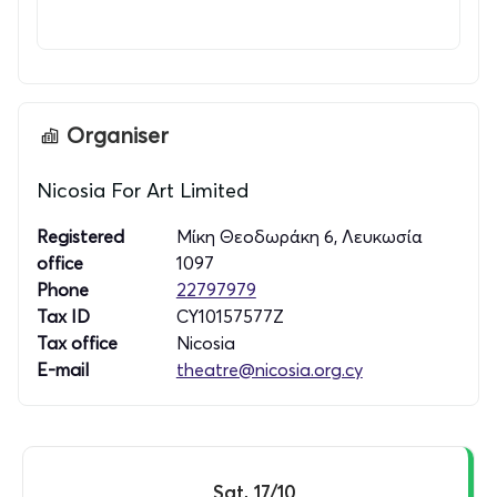
Organiser
Nicosia For Art Limited
Registered
Μίκη Θεοδωράκη 6, Λευκωσία
office
1097
Phone
22797979
Tax ID
CY10157577Z
Tax office
Nicosia
E-mail
theatre@nicosia.org.cy
Sat, 17/10