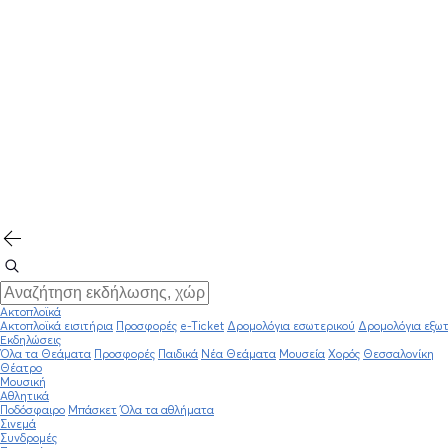
Ακτοπλοϊκά
Ακτοπλοϊκά εισιτήρια
Προσφορές
e-Ticket
Δρομολόγια εσωτερικού
Δρομολόγια εξωτ
Εκδηλώσεις
Όλα τα Θεάματα
Προσφορές
Παιδικά
Νέα Θεάματα
Μουσεία
Χορός
Θεσσαλονίκη
Θέατρο
Μουσική
Αθλητικά
Ποδόσφαιρο
Μπάσκετ
Όλα τα αθλήματα
Σινεμά
Συνδρομές