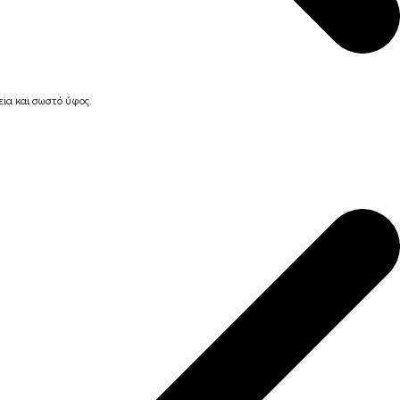
ια και σωστό ύφος.