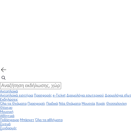
Ακτοπλοϊκά
Ακτοπλοϊκά εισιτήρια
Προσφορές
e-Ticket
Δρομολόγια εσωτερικού
Δρομολόγια εξωτ
Εκδηλώσεις
Όλα τα Θεάματα
Προσφορές
Παιδικά
Νέα Θεάματα
Μουσεία
Χορός
Θεσσαλονίκη
Θέατρο
Μουσική
Αθλητικά
Ποδόσφαιρο
Μπάσκετ
Όλα τα αθλήματα
Σινεμά
Συνδρομές