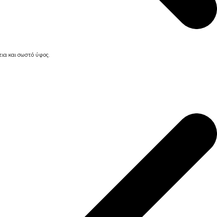
ια και σωστό ύφος.