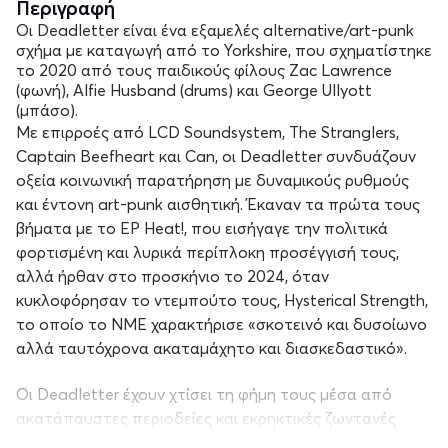
Περιγραφή
Οι Deadletter είναι ένα εξαμελές alternative/art-punk
σχήμα με καταγωγή από το Yorkshire, που σχηματίστηκε
το 2020 από τους παιδικούς φίλους Zac Lawrence
(φωνή), Alfie Husband (drums) και George Ullyott
(μπάσο).
Με επιρροές από LCD Soundsystem, The Stranglers,
Captain Beefheart και Can, οι Deadletter συνδυάζουν
οξεία κοινωνική παρατήρηση με δυναμικούς ρυθμούς
και έντονη art-punk αισθητική. Έκαναν τα πρώτα τους
βήματα με το EP
Heat!
, που εισήγαγε την πολιτικά
φορτισμένη και λυρικά περίπλοκη προσέγγισή τους,
αλλά ήρθαν στο προσκήνιο το 2024, όταν
κυκλοφόρησαν το ντεμπούτο τους,
Hysterical Strength
,
το οποίο το NME χαρακτήρισε «σκοτεινό και δυσοίωνο
αλλά ταυτόχρονα ακαταμάχητο και διασκεδαστικό».
Οι Deadletter έχουν χτίσει τη φήμη τους μέσα από
ακατάπαυστες περιοδείες και εκρηκτικές ζωντανές
εμφανίσεις. Από τους δρόμους του Yorkshire ως έφηβοι