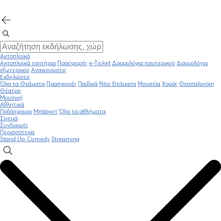
Ακτοπλοϊκά
Ακτοπλοϊκά εισιτήρια
Προσφορές
e-Ticket
Δρομολόγια εσωτερικού
Δρομολόγια
εξωτερικού
Ανακοινώσεις
Εκδηλώσεις
Όλα τα Θεάματα
Προσφορές
Παιδικά
Νέα Θεάματα
Μουσεία
Χορός
Θεσσαλονίκη
Θέατρο
Μουσική
Αθλητικά
Ποδόσφαιρο
Μπάσκετ
Όλα τα αθλήματα
Σινεμά
Συνδρομές
Περισσότερα
Stand Up Comedy
Streaming