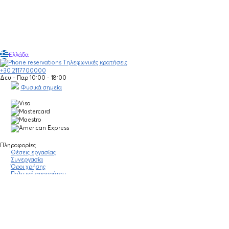
Ελλάδα
Τηλεφωνικές κρατήσεις
+30 2117700000
Δευ - Παρ 10:00 - 18:00
Φυσικά σημεία
Πληροφορίες
Θέσεις εργασίας
Συνεργασία
Όροι χρήσης
Πολιτική απορρήτου
Νομική σημείωση
Οδηγίες κοινότητας
Blog
Οικονομικά στοιχεία
Πολιτικές Εταιρείας
Έκθεση Διαφάνειας