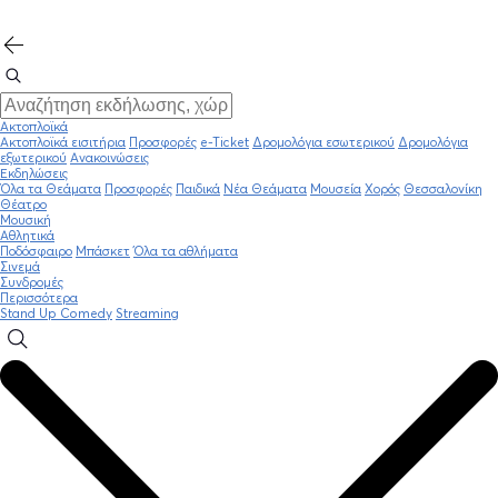
Ακτοπλοϊκά
Ακτοπλοϊκά εισιτήρια
Προσφορές
e-Ticket
Δρομολόγια εσωτερικού
Δρομολόγια
εξωτερικού
Ανακοινώσεις
Εκδηλώσεις
Όλα τα Θεάματα
Προσφορές
Παιδικά
Νέα Θεάματα
Μουσεία
Χορός
Θεσσαλονίκη
Θέατρο
Μουσική
Αθλητικά
Ποδόσφαιρο
Μπάσκετ
Όλα τα αθλήματα
Σινεμά
Συνδρομές
Περισσότερα
Stand Up Comedy
Streaming