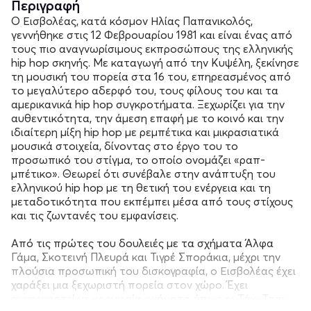
Περιγραφή
Ο Εισβολέας, κατά κόσμον Ηλίας Παπανικολός,
γεννήθηκε στις 12 Φεβρουαρίου 1981 και είναι ένας από
τους πιο αναγνωρίσιμους εκπροσώπους της ελληνικής
hip hop σκηνής. Με καταγωγή από την Κυψέλη, ξεκίνησε
τη μουσική του πορεία στα 16 του, επηρεασμένος από
το μεγαλύτερο αδερφό του, τους φίλους του και τα
αμερικανικά hip hop συγκροτήματα. Ξεχωρίζει για την
αυθεντικότητα, την άμεση επαφή με το κοινό και την
ιδιαίτερη μίξη hip hop με ρεμπέτικα και μικρασιατικά
μουσικά στοιχεία, δίνοντας στο έργο του το
προσωπικό του στίγμα, το οποίο ονομάζει «ραπ-
μπέτικο». Θεωρεί ότι συνέβαλε στην ανάπτυξη του
ελληνικού hip hop με τη θετική του ενέργεια και τη
μεταδοτικότητα που εκπέμπει μέσα από τους στίχους
και τις ζωντανές του εμφανίσεις.
Από τις πρώτες του δουλειές με τα σχήματα Άλφα
Γάμα, Σκοτεινή Πλευρά και Τιγρέ Σποράκια, μέχρι την
πλούσια προσωπική του δισκογραφία, ο Εισβολέας έχει
χαράξει μια ξεχωριστή πορεία στον χώρο. Έχει
συνεργαστεί με κορυφαία ονόματα όπως οι Τάκι Τσαν,