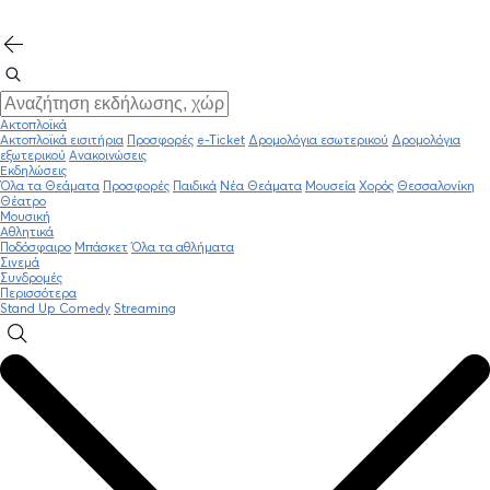
Ακτοπλοϊκά
Ακτοπλοϊκά εισιτήρια
Προσφορές
e-Ticket
Δρομολόγια εσωτερικού
Δρομολόγια
εξωτερικού
Ανακοινώσεις
Εκδηλώσεις
Όλα τα Θεάματα
Προσφορές
Παιδικά
Νέα Θεάματα
Μουσεία
Χορός
Θεσσαλονίκη
Θέατρο
Μουσική
Αθλητικά
Ποδόσφαιρο
Μπάσκετ
Όλα τα αθλήματα
Σινεμά
Συνδρομές
Περισσότερα
Stand Up Comedy
Streaming