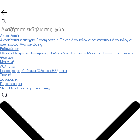
Ακτοπλοϊκά
Ακτοπλοϊκά εισιτήρια
Προσφορές
e-Ticket
Δρομολόγια εσωτερικού
Δρομολόγια
εξωτερικού
Ανακοινώσεις
Εκδηλώσεις
Όλα τα Θεάματα
Προσφορές
Παιδικά
Νέα Θεάματα
Μουσεία
Χορός
Θεσσαλονίκη
Θέατρο
Μουσική
Αθλητικά
Ποδόσφαιρο
Μπάσκετ
Όλα τα αθλήματα
Σινεμά
Συνδρομές
Περισσότερα
Stand Up Comedy
Streaming