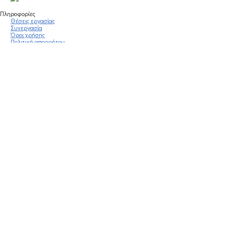
Πληροφορίες
Θέσεις εργασίας
Συνεργασία
Όροι χρήσης
Πολιτική απορρήτου
Νομική σημείωση
Οδηγίες κοινότητας
Blog
Οικονομικά στοιχεία
Πολιτικές Εταιρείας
Έκθεση Διαφάνειας
Υποστήριξη
Επικοινωνία
Συχνές ερωτήσεις
Πράξη για τις ψηφιακές Υπηρεσίες
Stay Connected
Mobile app