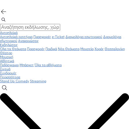
Ακτοπλοϊκά
Ακτοπλοϊκά εισιτήρια
Προσφορές
e-Ticket
Δρομολόγια εσωτερικού
Δρομολόγια
εξωτερικού
Ανακοινώσεις
Εκδηλώσεις
Όλα τα Θεάματα
Προσφορές
Παιδικά
Νέα Θεάματα
Μουσεία
Χορός
Θεσσαλονίκη
Θέατρο
Μουσική
Αθλητικά
Ποδόσφαιρο
Μπάσκετ
Όλα τα αθλήματα
Σινεμά
Συνδρομές
Περισσότερα
Stand Up Comedy
Streaming