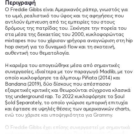
Περιγραφή
Ο Freddie Gibbs είναι Αμερικανός ράπερ, γνωστός για
το ωμό, ρεαλιστικό του ύφος και τις αφηγήσεις που
αντλούν έμπνευση από τις εμπειρίες του στους
δρόμους της πατρίδας του. Ξεκίνησε την πορεία του
στα μέσα της δεκαετίας του 2000, κυκλοφορώντας
mixtapes που του χάρισαν γρήγορα αναγνώριση στη hip
hop σκηνή για το δυναμικό flow και τη σκοτεινή,
αυθεντική του θεματολογία.
Η καριέρα του απογειώθηκε μέσα από σημαντικές
συνεργασίες, ιδιαίτερα με τον παραγωγό Madlib, με τον
οποίο κυκλοφόρησε τα άλμπουμ Piñata (2014) και
Bandana (2019), δύο δίσκους που απέσπασαν
εξαιρετικές κριτικές και θεωρούνται σύγχρονα κλασικά
της underground rap. Το 2022 κυκλοφόρησε το $oul
$old $eparately, το οποίο γνώρισε εμπορική επιτυχία
και έφτασε σε υψηλές θέσεις των αμερικανικών charts,
ενώ του χάρισε και υποψηφιότητα για Grammy.
Ο Freddie Gibbs έχει επίσης συνεργαστεί με σημαντικά
ονόματα της σκηνής όπως οι The Alchemist, Curren$y,