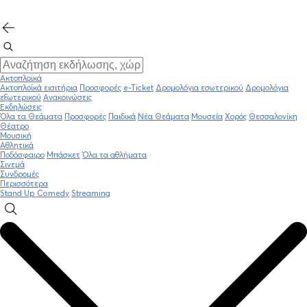
Ακτοπλοϊκά
Ακτοπλοϊκά εισιτήρια
Προσφορές
e-Ticket
Δρομολόγια εσωτερικού
Δρομολόγια
εξωτερικού
Ανακοινώσεις
Εκδηλώσεις
Όλα τα Θεάματα
Προσφορές
Παιδικά
Νέα Θεάματα
Μουσεία
Χορός
Θεσσαλονίκη
Θέατρο
Μουσική
Αθλητικά
Ποδόσφαιρο
Μπάσκετ
Όλα τα αθλήματα
Σινεμά
Συνδρομές
Περισσότερα
Stand Up Comedy
Streaming