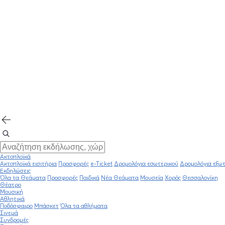
Ακτοπλοϊκά
Ακτοπλοϊκά εισιτήρια
Προσφορές
e-Ticket
Δρομολόγια εσωτερικού
Δρομολόγια εξωτ
Εκδηλώσεις
Όλα τα Θεάματα
Προσφορές
Παιδικά
Νέα Θεάματα
Μουσεία
Χορός
Θεσσαλονίκη
Θέατρο
Μουσική
Αθλητικά
Ποδόσφαιρο
Μπάσκετ
Όλα τα αθλήματα
Σινεμά
Συνδρομές