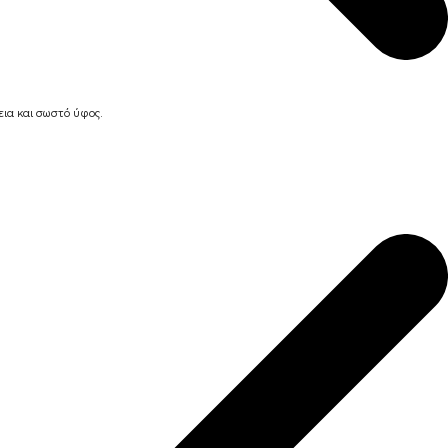
ια και σωστό ύφος.