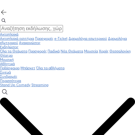
Ακτοπλοϊκά
Ακτοπλοϊκά εισιτήρια
Προσφορές
e-Ticket
Δρομολόγια εσωτερικού
Δρομολόγια
εξωτερικού
Ανακοινώσεις
Εκδηλώσεις
Όλα τα Θεάματα
Προσφορές
Παιδικά
Νέα Θεάματα
Μουσεία
Χορός
Θεσσαλονίκη
Θέατρο
Μουσική
Αθλητικά
Ποδόσφαιρο
Μπάσκετ
Όλα τα αθλήματα
Σινεμά
Συνδρομές
Περισσότερα
Stand Up Comedy
Streaming