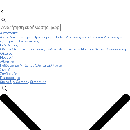
Ακτοπλοϊκά
Ακτοπλοϊκά εισιτήρια
Προσφορές
e-Ticket
Δρομολόγια εσωτερικού
Δρομολόγια
εξωτερικού
Ανακοινώσεις
Εκδηλώσεις
Όλα τα Θεάματα
Προσφορές
Παιδικά
Νέα Θεάματα
Μουσεία
Χορός
Θεσσαλονίκη
Θέατρο
Μουσική
Αθλητικά
Ποδόσφαιρο
Μπάσκετ
Όλα τα αθλήματα
Σινεμά
Συνδρομές
Περισσότερα
Stand Up Comedy
Streaming