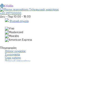
Ελλάδα
Τηλεφωνικές κρατήσεις
+30 2117700000
Δευ - Παρ 10:00 - 18:00
Φυσικά σημεία
Πληροφορίες
Θέσεις εργασίας
Συνεργασία
Όροι χρήσης
Πολιτική απορρήτου
Νομική σημείωση
Οδηγίες κοινότητας
Blog
Οικονομικά στοιχεία
Πολιτικές Εταιρείας
Έκθεση Διαφάνειας
Υποστήριξη
Επικοινωνία
Συχνές ερωτήσεις
Πράξη για τις ψηφιακές Υπηρεσίες
Stay Connected