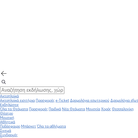
Ακτοπλοϊκά
Ακτοπλοϊκά εισιτήρια
Προσφορές
e-Ticket
Δρομολόγια εσωτερικού
Δρομολόγια εξωτ
Εκδηλώσεις
Όλα τα Θεάματα
Προσφορές
Παιδικά
Νέα Θεάματα
Μουσεία
Χορός
Θεσσαλονίκη
Θέατρο
Μουσική
Αθλητικά
Ποδόσφαιρο
Μπάσκετ
Όλα τα αθλήματα
Σινεμά
Συνδρομές