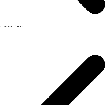
ια και σωστό ύφος.