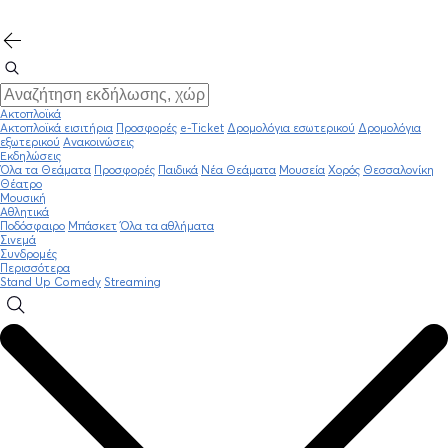
Ακτοπλοϊκά
Ακτοπλοϊκά εισιτήρια
Προσφορές
e-Ticket
Δρομολόγια εσωτερικού
Δρομολόγια
εξωτερικού
Ανακοινώσεις
Εκδηλώσεις
Όλα τα Θεάματα
Προσφορές
Παιδικά
Νέα Θεάματα
Μουσεία
Χορός
Θεσσαλονίκη
Θέατρο
Μουσική
Αθλητικά
Ποδόσφαιρο
Μπάσκετ
Όλα τα αθλήματα
Σινεμά
Συνδρομές
Περισσότερα
Stand Up Comedy
Streaming