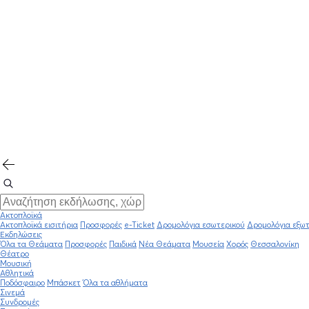
Ακτοπλοϊκά
Ακτοπλοϊκά εισιτήρια
Προσφορές
e-Ticket
Δρομολόγια εσωτερικού
Δρομολόγια εξωτ
Εκδηλώσεις
Όλα τα Θεάματα
Προσφορές
Παιδικά
Νέα Θεάματα
Μουσεία
Χορός
Θεσσαλονίκη
Θέατρο
Μουσική
Αθλητικά
Ποδόσφαιρο
Μπάσκετ
Όλα τα αθλήματα
Σινεμά
Συνδρομές