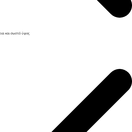
ια και σωστό ύφος.