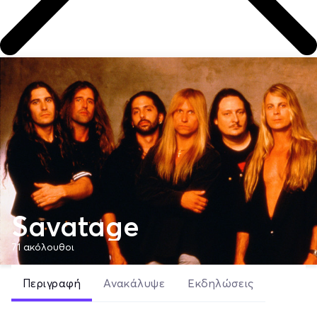
Savatage
71
ακόλουθοι
Περιγραφή
Ανακάλυψε
Εκδηλώσεις