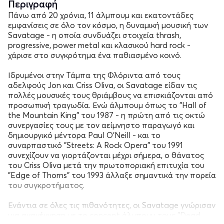
Περιγραφή
Πάνω από 20 χρόνια, 11 άλμπουμ και εκατοντάδες
εμφανίσεις σε όλο τον κόσμο, η δυναμική μουσική των
Savatage - η οποία συνδυάζει στοιχεία thrash,
progressive, power metal και κλασικού hard rock -
χάρισε στο συγκρότημα ένα παθιασμένο κοινό.
Ιδρυμένοι στην Τάμπα της Φλόριντα από τους
αδελφούς Jon και Criss Oliva, οι Savatage είδαν τις
πολλές μουσικές τους θριάμβους να επισκιάζονται από
προσωπική τραγωδία. Ενώ άλμπουμ όπως το "Hall of
the Mountain King" του 1987 - η πρώτη από τις οκτώ
συνεργασίες τους με τον αείμνηστο παραγωγό και
δημιουργικό μέντορα Paul O'Neill - και το
συναρπαστικό "Streets: A Rock Opera" του 1991
συνεχίζουν να γιορτάζονται μέχρι σήμερα, ο θάνατος
του Criss Oliva μετά την πρωτοποριακή επιτυχία του
"Edge of Thorns" του 1993 άλλαξε σημαντικά την πορεία
του συγκροτήματος.
Ενάντια σε όλες τις πιθανότητες, οι Savatage γνώρισαν
μια αναγέννηση με το concept άλμπουμ τους "Dead