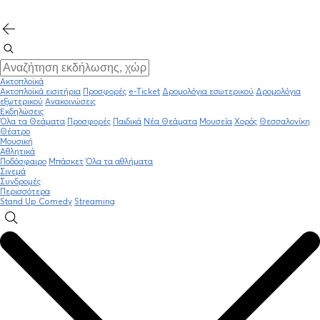
Ακτοπλοϊκά
Ακτοπλοϊκά εισιτήρια
Προσφορές
e-Ticket
Δρομολόγια εσωτερικού
Δρομολόγια
εξωτερικού
Ανακοινώσεις
Εκδηλώσεις
Όλα τα Θεάματα
Προσφορές
Παιδικά
Νέα Θεάματα
Μουσεία
Χορός
Θεσσαλονίκη
Θέατρο
Μουσική
Αθλητικά
Ποδόσφαιρο
Μπάσκετ
Όλα τα αθλήματα
Σινεμά
Συνδρομές
Περισσότερα
Stand Up Comedy
Streaming