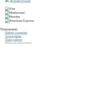
Φυσικά σημεία
Πληροφορίες
Θέσεις εργασίας
Συνεργασία
Όροι χρήσης
Πολιτική απορρήτου
Νομική σημείωση
Οδηγίες κοινότητας
Blog
Οικονομικά στοιχεία
Πολιτικές Εταιρείας
Έκθεση Διαφάνειας
Υποστήριξη
Επικοινωνία
Συχνές ερωτήσεις
Πράξη για τις ψηφιακές Υπηρεσίες
Stay Connected