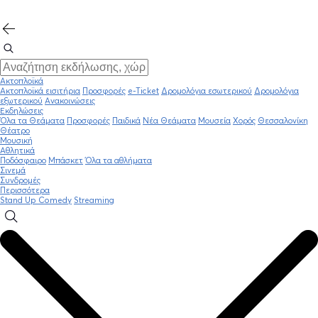
Ακτοπλοϊκά
Ακτοπλοϊκά εισιτήρια
Προσφορές
e-Ticket
Δρομολόγια εσωτερικού
Δρομολόγια
εξωτερικού
Ανακοινώσεις
Εκδηλώσεις
Όλα τα Θεάματα
Προσφορές
Παιδικά
Νέα Θεάματα
Μουσεία
Χορός
Θεσσαλονίκη
Θέατρο
Μουσική
Αθλητικά
Ποδόσφαιρο
Μπάσκετ
Όλα τα αθλήματα
Σινεμά
Συνδρομές
Περισσότερα
Stand Up Comedy
Streaming