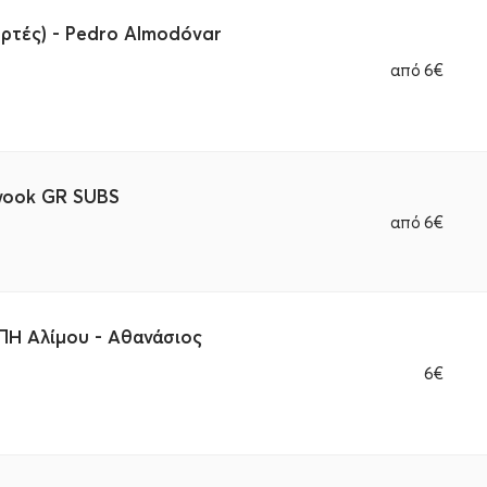
ιορτές) - Pedro Almodóvar
από
6€
-wook GR SUBS
από
6€
ΠΗ Αλίμου - Αθανάσιος
6€