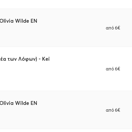
 Olivia Wilde EN
από
6€
 Θέα των Λόφων) - Kei
από
6€
 Olivia Wilde EN
από
6€