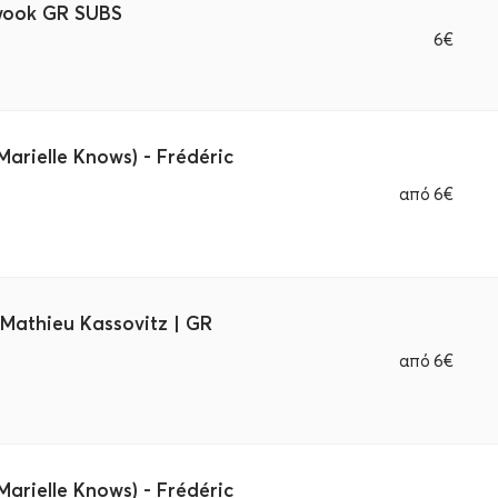
-wook GR SUBS
6€
arielle Knows) - Frédéric
από
6€
 Mathieu Kassovitz | GR
από
6€
arielle Knows) - Frédéric