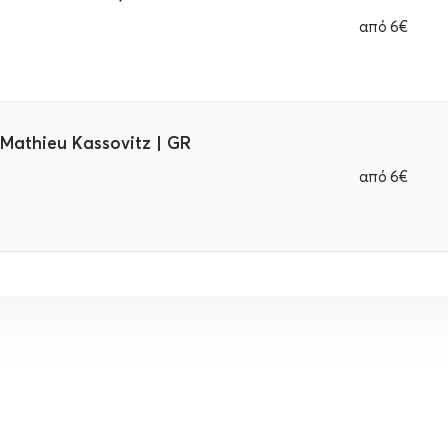
από
6€
 Mathieu Kassovitz | GR
από
6€