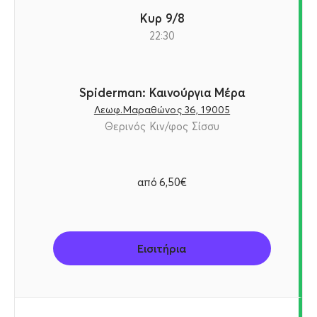
Κυρ 9/8
22:30
Spiderman: Καινούργια Μέρα
Λεωφ.Μαραθώνος 36, 19005
Θερινός Κιν/φος Σίσσυ
από
6,50€
Εισιτήρια