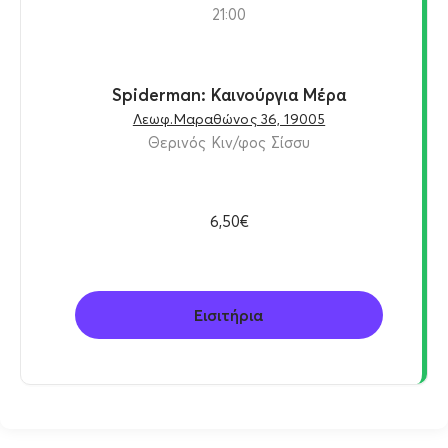
21:00
Spiderman: Καινούργια Μέρα
Λεωφ.Μαραθώνος 36, 19005
Θερινός Κιν/φος Σίσσυ
6,50€
Εισιτήρια