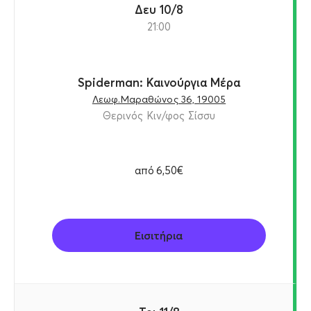
Δευ 10/8
21:00
Spiderman: Καινούργια Μέρα
Λεωφ.Μαραθώνος 36, 19005
Θερινός Κιν/φος Σίσσυ
από
6,50€
Εισιτήρια