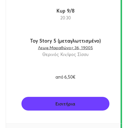
Κυρ 9/8
20:30
Toy Story 5 (μεταγλωττισμένο)
Λεωφ.Μαραθώνος 36, 19005
Θερινός Κιν/φος Σίσσυ
από
6,50€
Εισιτήρια