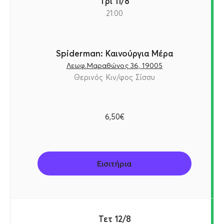
Τρι 11/8
21:00
Spiderman: Καινούργια Μέρα
Λεωφ.Μαραθώνος 36, 19005
Θερινός Κιν/φος Σίσσυ
6,50€
Εισιτήρια
Τετ 12/8