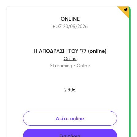
ONLINE
ΕΩΣ 20/09/2026
Η ΑΠΟΔΡΑΣΗ ΤΟΥ '77 (online)
Online
Streaming - Online
2,90€
Δείτε online
Εισιτήρια