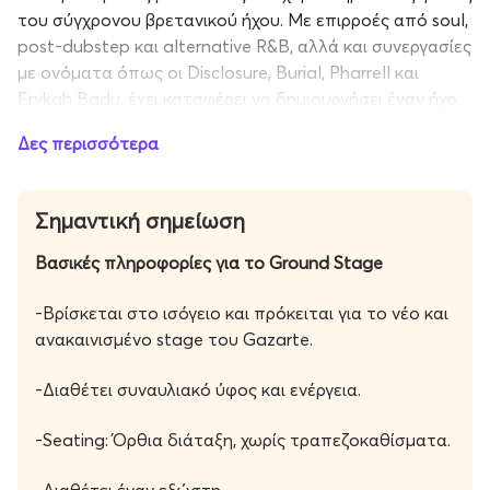
του σύγχρονου βρετανικού ήχου. Με επιρροές από soul,
post-dubstep και alternative R&B, αλλά και συνεργασίες
με ονόματα όπως οι Disclosure, Burial, Pharrell και
Erykah Badu, έχει καταφέρει να δημιουργήσει έναν ήχο
βαθιά ατμοσφαιρικό και άμεσα αναγνωρίσιμο.
Δες περισσότερα
Το 2025 επέστρεψε δισκογραφικά με το νέο άλμπουμ “3,
10, Why, When”, ένα έργο που γεννήθηκε έπειτα από
Σημαντική σημείωση
χρόνια σιωπής και προσωπικής αναζήτησης. Με
υπνωτικούς ρυθμούς, πολυεπίπεδες ενορχηστρώσεις
Βασικές πληροφορίες για το Ground Stage
και τραγούδια γεμάτα συναίσθημα, ο Jamie Woon
απέδειξε ξανά πως παραμένει ένας από τους πιο
-Bρίσκεται στο ισόγειο και πρόκειται για τo νέο και
ξεχωριστούς songwriter-performers της γενιάς του.
ανακαινισμένο stage του Gazarte.
Στις εμφανίσεις του στην Ελλάδα, το κοινό θα έχει την
-Διαθέτει συναυλιακό ύφος και ενέργεια.
ευκαιρία να απολαύσει έναν καλλιτέχνη με σπάνια
αισθητική, χαρακτηριστική φωνή και καθηλωτική
-Seating: Όρθια διάταξη, χωρίς τραπεζοκαθίσματα.
σκηνική παρουσία. Για όσους περίμεναν χρόνια αυτή την
επιστροφή, αλλά και για όσους θέλουν να ανακαλύψουν