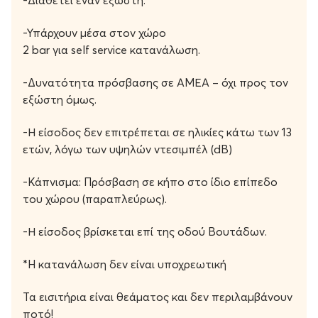
-Διαθέτει έναν εξώστη.
μία από τις πιο ιδιαίτερες φωνές της σύγχρονης
βρετανικής μουσικής, αυτά τα live δεν χάνονται!
-Υπάρχουν μέσα στον χώρο
2 bar για self service κατανάλωση.
Τιμές εισιτηρίων:
-Δυνατότητα πρόσβασης σε ΑΜΕΑ – όχι προς τον
Προπώληση: 30€
εξώστη όμως.
Ταμείο: 35€
-Η είσοδος δεν επιτρέπεται σε ηλικίες κάτω των 13
Ώρα προσέλευσης: 20:30
ετών, λόγω των υψηλών ντεσιμπέλ (dB)
Ώρα έναρξης: 21:30
-Κάπνισμα: Πρόσβαση σε κήπο στο ίδιο επίπεδο
Παραγωγή: gazarte, 223 Events
του χώρου (παραπλεύρως).
-Η είσοδος βρίσκεται επί της οδού Βουτάδων.
*H κατανάλωση δεν είναι υποχρεωτική
Τα εισιτήρια είναι θεάματος και δεν περιλαμβάνουν
ποτό!