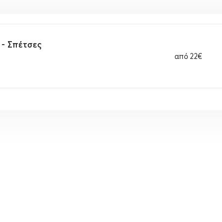
 - Σπέτσες
από
22€