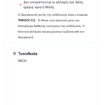
Δεν επιτρέπονται οι αλλαγές (σε άλλη
29, Ταύρος, 177 78)
ημέρα, ώρα ή θέση).
Προπώληση εισιτηρίων στο more.com και στο δίκτυο
Ο διοργανωτής αυτής της εκδήλωσης είναι η εταιρεία
καταστημάτων του.
TMRGOC E.E.
.
Το More.com αποτελεί μόνο την
πλατφόρμα διάθεσης εισιτηρίων της εκδήλωσης. Η
πολιτική αλλαγών και ακυρώσεων ορίζεται από τον
διοργανωτή.
Τοποθεσία
ARCH