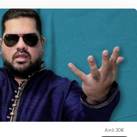
Από
30€