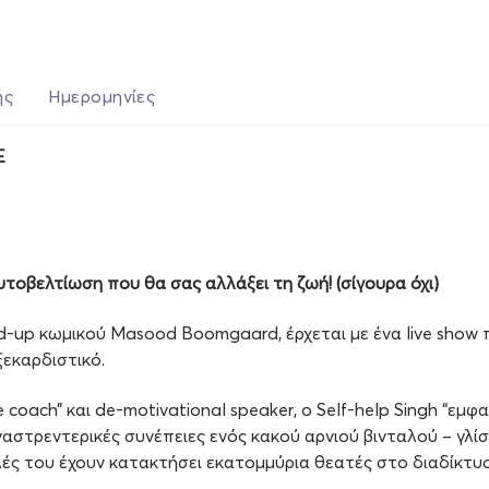
ής
Ημερομηνίες
E
υτοβελτίωση που θα σας αλλάξει τη ζωή! (σίγουρα όχι)
tand-up κωμικού Masood Boomgaard, έρχεται με ένα live sho
ξεκαρδιστικό.
 coach” και de-motivational speaker, ο Self-help Singh “ε
αστρεντερικές συνέπειες ενός κακού αρνιού βινταλού – γλίσ
λές του έχουν κατακτήσει εκατομμύρια θεατές στο διαδίκτυο