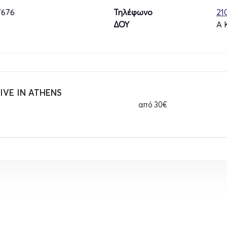
7676
Τηλέφωνο
21
ΔΟΥ
Α 
VE IN ATHENS
από
30€