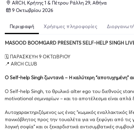
ARCH, Κρήτης 1 & Πέτρου Ράλλη 29, Αθήνα
9 Οκτωβρίου 2026
Περιγραφή
Χρήσιμες πληροφορίες
Διοργανωτ
MASOOD BOOMGARD PRESENTS SELF-HELP SINGH LIV
🗓️ ΠΑΡΑΣΚΕΥΗ 9 ΟΚΤΩΒΡΙΟΥ
📍 ARCH CLUB
Ο Self-help Singh ζωντανά – Η καλύτερη “αποτυχημένη” α
Ο Self-help Singh, το θρυλικό alter ego του διεθνούς s
motivational σεμιναρίων – και το αποτέλεσμα είναι απλά 
Αυτοχαρακτηριζόμενος ως ένας “κωμικός εναλλακτικός life
πανικόβλητος προς την τουαλέτα για να ξεφύγει από τις γ
λογική σοφία” και οι ξεκαρδιστικά αντισυμβατικές συμβου