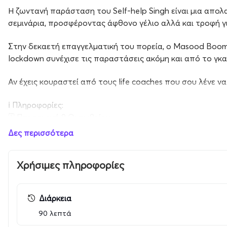
Η ζωντανή παράσταση του Self-help Singh είναι μια απολα
σεμινάρια, προσφέροντας άφθονο γέλιο αλλά και τροφή γ
Στην δεκαετή επαγγελματική του πορεία, ο Masood Boomg
lockdown συνέχισε τις παραστάσεις ακόμη και από το γκα
Αν έχεις κουραστεί από τους life coaches που σου λένε να 
ℹ️ Πληροφορίες:
🗓️ Παρασκευή 9 Οκτωβρίου
📍 Arch Club - Live Stage, Πέτρου Ράλλη 29 & Κρήτης 1, Τ
Δες περισσότερα
🕛 Πόρτες: 20:00 / Έναρξη: 21:00
Χρήσιμες πληροφορίες
🎫 Εισιτήρια προπωλούνται μέσω του more.com
🎟️ Τιμές εισιτηρίων:
Διάρκεια
🎫 Front rows : 40€
🎫 Γενική είσοδος: 30€
90 λεπτά