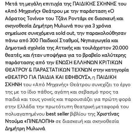
Μετά τη μεγάλη επιτυχία της ΠΑΙΔΙΚΗΣ ΣΚΗΝΗΣ του
«Από Μηχανής» Θεάτρου με την παράσταση «Ο
Αόρατος Τονίνο» του Τζάνι Ροντάρι σε διασκευή και
σκηνοθεσία Δημήτρη Μυλωνά που για 3 χρόνια
σημείωσε συνεχόμενα
sold
out
, την παρακολούθησαν
πάνω από 300 Παιδικοί Σταθμοί, Νηπιαγωγεία και
Δημοτικά σχολεία της Αττικής και τουλάχιστον 20.000
θεατές,
και ήταν υποψήφια για το βραβείο καλύτερης
παράστασης από την ΕΝΩΣΗ ΕΛΛΗΝΩΝ ΚΡΙΤΙΚΩΝ
ΘΕΑΤΡΟΥ & ΠΑΡΑΣΤΑΤΙΚΩΝ ΤΕΧΝΩΝ στην κατηγορία
«ΘΕΑΤΡΟ ΓΙΑ ΠΑΙΔΙΑ ΚΑΙ ΕΦΗΒΟΥΣ»
,
η
ΠΑΙΔΙΚΗ
ΣΚΗΝΗ
του «Από Μηχανής» Θεάτρου συνεχίζει το έργο
της με το ίδιο πάθος, αγάπη και σεβασμό προς τα
παιδιά και τους γονείς και παρουσιάζει για πρώτη φορά
στην Ελλάδα την πρωτότυπη θεατρική μεταφορά του
πολυαγαπημένου
best
seller
βιβλίου της
Χριστίνας
Ντούμα
«Π
Ι
ΝΕΛΟΠΗ»
σε διασκευή και σκηνοθεσία
Δημήτρη Μυλωνά
.