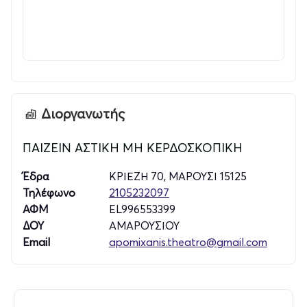
σοβαρή νόσο, τη Batten Disease.
Η ανάγκη μου να εκφράσω όσα σκέφτομαι και νιώθω, να
βρω ένα προσωπικό καταφύγιο, αλλά κυρίως να σταθώ
δίπλα στο παιδί μου σε αυτή τη διαδρομή, με οδήγησε
στη συγγραφή. Έτσι γεννήθηκαν τα παραμύθια της
σειράς «Αγκαλιά Αγάπης», καθώς και η νουβέλα
Διοργανωτής
«Σιωπή» για ενήλικες αναγνώστες (Εκδόσεις Ε. & Θ.
Κυριόπουλος). Τα βιβλία αυτά δεν αποτελούν μόνο μια
μορφή δημιουργικής έκφρασης αλλά και ένα ουσιαστικό
ΠΑΙΖΕΙΝ ΑΣΤΙΚΗ ΜΗ ΚΕΡΔΟΣΚΟΠΙΚΗ
στήριγμα για την οικογένειά μας συμβάλλοντας στην
Έδρα
ΚΡΙΕΖΗ 70, ΜΑΡΟΥΣΙ 15125
κάλυψη των αναγκών του Θοδωρή και στη διατήρηση
Τηλέφωνο
2105232097
της ποιότητας ζωής του.
ΑΦΜ
EL996553399
ΔΟΥ
ΑΜΑΡΟΥΣΙΟΥ
Με ιδιαίτερη χαρά ανακοινώνω την έναρξη της
Email
apomixanis.theatro@gmail.com
συνεργασίας μου με το «Από Μηχανής» Θέατρο, με
στόχο τόσο την ευαισθητοποίηση του κοινού γύρω
από τη νόσο Batten όσο και την περαιτέρω διάδοση
του έργου μου.