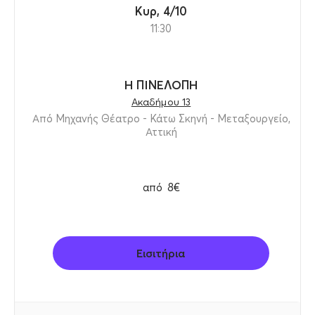
Κυρ, 4/10
Στον χώρο του θεάτρου, στο πλαίσιο των
11:30
παραστάσεων, θα διατίθενται προς πώληση και τα
βιβλία μου από τις Εκδόσεις Ε. & Θ. Κυριόπουλος.
Το «Από Μηχανής» Θέατρο και οι άνθρωποί του
Η ΠΙΝΕΛΟΠΗ
στέκονται δίπλα μας με ουσιαστική διάθεση
Ακαδήμου 13
προσφοράς και αλληλεγγύης, στηρίζοντας έμπρακτα
Από Μηχανής Θέατρο - Κάτω Σκηνή - Μεταξουργείο,
Αττική
τον αγώνα του Θοδωρή. Η στήριξή τους μας δίνει
δύναμη να συνεχίζουμε με αξιοπρέπεια, ξεπερνώντας
κάθε πρόκληση.
από
8€
Νιώθω βαθιά ευγνωμοσύνη για αυτή τη συνεργασία και
θα ήθελα να εκφράσω ένα ειλικρινές και θερμό
ευχαριστώ στην παραγωγή και σε όλους τους
συντελεστές του «Από Μηχανής» Θεάτρου για την
Εισιτήρια
πολύτιμη στήριξή τους.