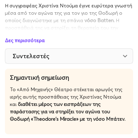
Η συγγραφέας Χριστίνα Ντούμα έγινε ευρύτερα γνωστή
μέσα από τον αγώνα της για τον γιο της Θοδωρή ο
οποίος διαγνώστηκε με τη σπάνια
νόσο Batten.
Η
προσπάθειά της να στηρίξει τη θεραπεία του την
οδήγησε στη συγγραφή παραμυθιών αλλά και στη
Δες περισσότερα
δημιουργία της πρωτοβουλίας
«
Theodore's Miracle»
με
σκοπό την ευαισθητοποίηση και τη συγκέντρωση
Συντελεστές
πόρων για την καταπολέμηση της νόσου.
Λίγα λόγια για το έργο
Σημαντική σημείωση
Ο Αλέξανδρος, ένα αγόρι που ζει μέσα στην ασφάλεια
Το «Από Μηχανής» Θέατρο στέκεται αρωγός της
και την αγάπη της οικογένειάς του, χάνει το αγαπημένο
ιερής αυτής προσπάθειας της Χριστίνας Ντούμα
του πινέλο. Το πινέλο τυχαία θα βρεθεί από την
και
διαθέτει
μέρος των εισπράξεων της
Αναστασία, ένα ορφανό προσφυγόπουλο η οποία
παράστασης για να στηρίξει
τον αγώνα του
λατρεύει τη ζωγραφική καθώς εκεί βρίσκει παρηγοριά
Θοδωρή «Theodore’s Miracle» με τη νόσο Μπάτεν.
από τα δεινά του ξεριζωμού και τον πόνο της
απώλειας των γονιών της που ο πόλεμος τής έχει
προκαλέσει. Για την Αναστασία το πινέλο γίνεται η