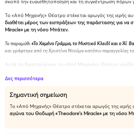
σκοπό την ευαισθητοποίηση και τη συγκέντρωση πόρων γ
Το «Από Μηχανής» Θέατρο στέκεται αρωγός της ιερής αυ
διαθέτει
μέρος των εισπράξεων της παράστασης για να σ
Miracle» με τη νόσο Μπάτεν.
Το παραμύθι
«Το Χαμένο Γράμμα, το Μυστικό Κλειδί και ο Άϊ Β
και γράφτηκε από τη Χριστίνα Ντούμα κατόπιν παραγγελίας τ
Αυτά τα Χριστούγεννα, το «Από Μηχανής» Θέατρο γεμίζε
Λίγα λόγια από τη συγγραφέα:
Δες περισσότερα
Γεννήθηκα και μεγάλωσα στα Σεπόλια. Είμαι μητέρα του Β
Σημαντική σημείωση
δύσκολο και καθημερινό αγώνα με μια σπάνια και σοβαρή 
Το «Από Μηχανής» Θέατρο στέκεται αρωγός της ιερής 
Η ανάγκη μου να εκφράσω όσα σκέφτομαι και νιώθω, να 
αγώνα του Θοδωρή «Theodore’s Miracle» με τη νόσο Μ
σταθώ δίπλα στο παιδί μου σε αυτή τη διαδρομή, με οδή
παραμύθια της σειράς «Αγκαλιά Αγάπης», καθώς και η νο