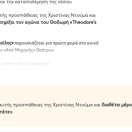
ια την καταπολέμηση της νόσου.
τής προσπάθειας της Χριστίνας Ντούμα και
τηρίξει
τον αγώνα του Θοδωρή «Theodore’s
ασίλης»
παρουσιάζεται για πρώτη φορά στο κοινό
ου «Από Μηχανής» Θεάτρου.
ι αγάπη και προσφορά!
ασίλη και του Θοδωρή ο οποίος δίνει έναν
νόσο, τη Batten Disease.
αυτής προσπάθειας της Χριστίνας Ντούμα και
διαθέτει
μέρο
βρω ένα προσωπικό καταφύγιο, αλλά κυρίως να
πάτεν.
γησε στη συγγραφή. Έτσι γεννήθηκαν τα
υβέλα «Σιωπή» για ενήλικες αναγνώστες