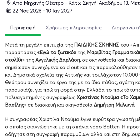
Από Μηχανής Θέατρο - Κάτω Σκηνή, Ακαδήμου 13, Με
22 Νοε 2026 - 10 Ιαν 2027
Περιγραφή
Χρήσιμες πληροφορίες
Διοργανωτ
Μετά τη μεγάλη επιτυχία της
ΠΑΙΔΙΚΗΣ ΣΚΗΝΗΣ
του «Από
παραστάσεις
«Εγώ το ξωτικό»
της
Μαριβίτας Γραμματικά
στολίδι»
της
Αγγελικής Δαρλάση
, σε σκηνοθεσία και διασ
σημείωσαν συνεχόμενα sold out και τις παρακολούθησαν 
και Δημοτικά σχολεία της Αττικής και τουλάχιστον 10.000
Θεάτρου συνεχίζει το έργο της με το ίδιο πάθος, αγάπη κα
παρουσιάζει για πρώτη φορά στην Ελλάδα το πρωτότυπο
πολυαγαπημένης συγγραφέως
Χριστίνας Ντούμα
«Το Χαμέ
Βασίλης»
σε διασκευή και σκηνοθεσία
Δημήτρη Μυλωνά
.
Η συγγραφέας Χριστίνα Ντούμα έγινε ευρύτερα γνωστή μ
ο οποίος διαγνώστηκε με τη σπάνια νόσο Batten. Η προσπ
οδήγησε στη συγγραφή παραμυθιών αλλά και στη δημιουρ