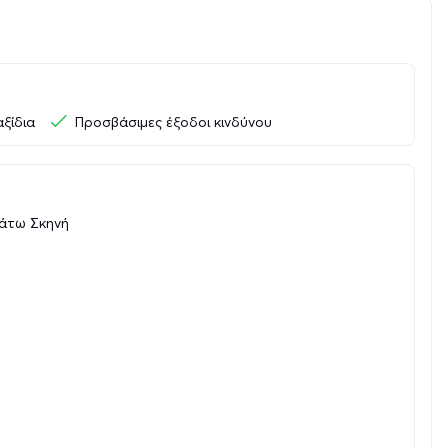
αξίδια
Προσβάσιμες έξοδοι κινδύνου
άτω Σκηνή