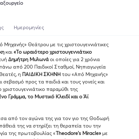
ταξουργείο
ής
Ημερομηνίες
 Μηχανής» Θεάτρου με τις χριστουγεννιάτικες
κη
και
«Το ωραιότερο χριστουγεννιάτικο
κευή
Δημήτρη Μυλωνά
οι οποίες για 2 χρόνια
πάνω από 200 Παιδικοί Σταθμοί, Νηπιαγωγεία
 θεατές, η
ΠΑΙΔΙΚΗ ΣΚΗΝΗ
του «Από Μηχανής»
ι σεβασμό προς τα παιδιά και τους γονείς και
 χριστουγεννιάτικο παραμύθι της
νο Γράμμα, το Μυστικό Κλειδί και ο Άϊ
έσα από τον αγώνα της για τον γιο της Θοδωρή
άθειά της να στηρίξει τη θεραπεία του την
γία της πρωτοβουλίας «
Theodore's Miracle»
με