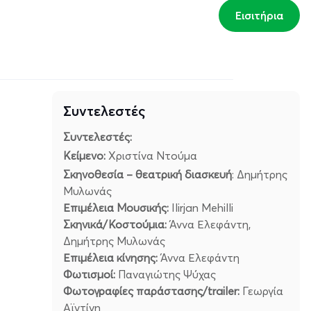
Εισιτήρια
Συντελεστές
Συντελεστές:
Κείμενο:
Χριστίνα Ντούμα
Σκηνοθεσία – θεατρική διασκευή
: Δημήτρης
Μυλωνάς
Επιμέλεια Μουσικής:
Ilirjan Mehilli
Σκηνικά/Κοστούμια:
Άννα Ελεφάντη,
Δημήτρης Μυλωνάς
Επιμέλεια κίνησης:
Άννα Ελεφάντη
Φωτισμοί:
Παναγιώτης Ψύχας
Φωτογραφίες παράστασης/
trailer
:
Γεωργία
Αϊντίνη