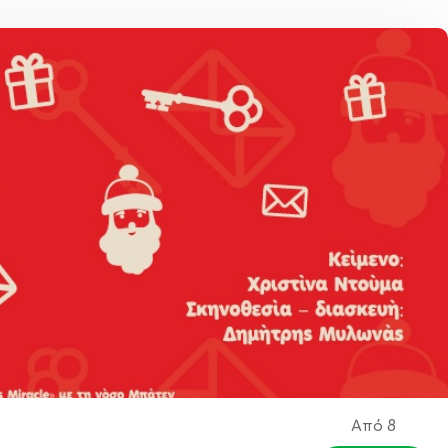
Από
8