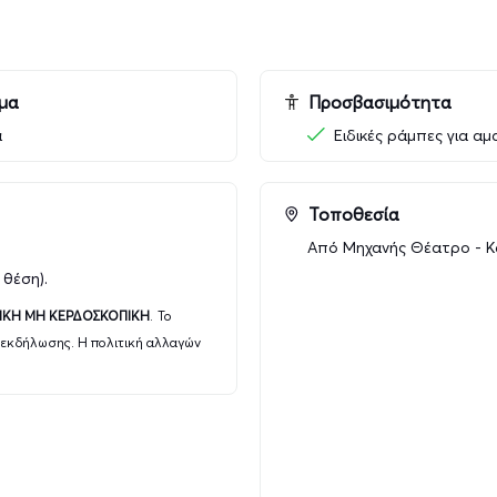
ελούν μόνο μια μορφή δημιουργικής έκφρασης
ας συμβάλλοντας στην κάλυψη των αναγκών του
μμα
Προσβασιμότητα
ας μου με το «Από Μηχανής» Θέατρο, με στόχο
 Batten όσο και την περαιτέρω διάδοση του
ά
Ειδικές ράμπες για αμ
α διατίθενται προς πώληση και τα βιβλία μου
Τοποθεσία
Από Μηχανής Θέατρο - Κ
 θέση).
ι δίπλα μας με ουσιαστική διάθεση προσφοράς
οδωρή. Η στήριξή τους μας δίνει δύναμη να
ΤΙΚΗ ΜΗ ΚΕΡΔΟΣΚΟΠΙΚΗ
.
Το
.
 εκδήλωσης. Η πολιτική αλλαγών
ήθελα να εκφράσω ένα ειλικρινές και θερμό
ς του «Από Μηχανής» Θεάτρου για την