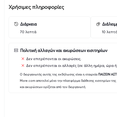
(Εκδόσεις Ε. & Θ. Κυριόπουλος). Τα βιβλία αυτά δεν αποτ
Χρήσιμες πληροφορίες
αλλά και ένα ουσιαστικό στήριγμα για την οικογένειά μ
Θοδωρή και στη διατήρηση της ποιότητας ζωής του.
Διάρκεια
Διάλει
Με ιδιαίτερη χαρά ανακοινώνω την έναρξη της συνεργασί
τόσο την ευαισθητοποίηση του κοινού γύρω από τη νόσο
70 λεπτά
10 λεπτ
έργου μου.
Στον χώρο του θεάτρου, στο πλαίσιο των παραστάσεων, θ
Πολιτική αλλαγών και ακυρώσεων εισιτηρίων
από τις Εκδόσεις Ε. & Θ. Κυριόπουλος.
Δεν επιτρέπονται οι ακυρώσεις.
Δεν επιτρέπονται οι αλλαγές (σε άλλη ημέρα, ώρα ή
Το «Από Μηχανής» Θέατρο και οι άνθρωποί του στέκοντα
και αλληλεγγύης, στηρίζοντας έμπρακτα τον αγώνα του Θ
Ο διοργανωτής αυτής της εκδήλωσης είναι η εταιρεία
ΠΑΙΖΕΙΝ ΑΣ
συνεχίζουμε με αξιοπρέπεια, ξεπερνώντας κάθε πρόκληση
More.com αποτελεί μόνο την πλατφόρμα διάθεσης εισιτηρίων της
και ακυρώσεων ορίζεται από τον διοργανωτή.
Νιώθω βαθιά ευγνωμοσύνη για αυτή τη συνεργασία και θα 
ευχαριστώ στην παραγωγή και σε όλους τους συντελεστέ
πολύτιμη στήριξή τους.
Λίγα λόγια για το έργο: