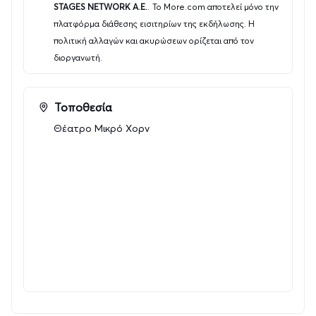
th.gr
STAGES NETWORK A.E.
.
Το More.com αποτελεί μόνο την
πλατφόρμα διάθεσης εισιτηρίων της εκδήλωσης. Η
Ιωάννα Ζωζέφα Πέγκου, izpegkou@a-
πολιτική αλλαγών και ακυρώσεων ορίζεται από τον
th.g
διοργανωτή.
Τοποθεσία
Ημέρες & Ώρες Παραστάσεων:
Θέατρο Μικρό Χορν
Σάββατο : 18:00
Κυριακή : 20:00
Δευτέρα : 20
:00
Τρίτη :
20:00
Τιμή εισιτηρίου: