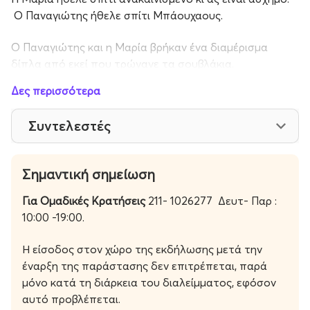
Ο Παναγιώτης ήθελε σπίτι Μπάουχαους.
Ο Παναγιώτης και η Μαρία βρήκαν ένα διαμέρισμα
δίπλα από εκεί που τρώγανε τα σουβλάκια.
Δες περισσότερα
Η Μαρία και ο Παναγιώτης υπογράψανε ένα συμβόλαιο
τριετίας.
Συντελεστές
Ο Παναγιώτης και η Μαρία μετακόμισαν και πήρανε
καναπέ.
Σημαντική σημείωση
Η Μαρία και ο Παναγιώτης συμφώνησαν την επέκταση
Για Ομαδικές Κρατήσεις
211- 1026277 Δευτ- Παρ :
του συμβολαίου σε 3+1.
10:00 -19:00.
Ο Παναγιώτης και η Μαρία στα 3,5 χρόνια, στο χολ του
Η είσοδος στον χώρο της εκδήλωσης μετά την
σπιτιού, συνειδητοποίησαν ότι δεν έπρεπε να ζητήσουν
έναρξη της παράστασης δεν επιτρέπεται, παρά
επέκταση. Κάνανε μ@λ@κι@.
μόνο κατά τη διάρκεια του διαλείμματος, εφόσον
αυτό προβλέπεται.
Στα 3,5 χρόνια στο χολ του διαμερίσματος στην