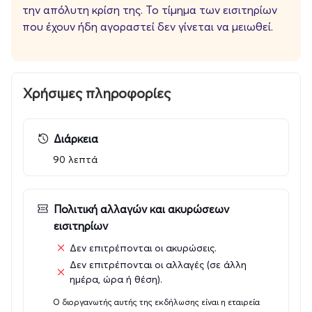
την απόλυτη κρίση της. Το τίμημα των εισιτηρίων
που στεγάζουν έρωτες για τρία συν ένα χρόνια.
που έχουν ήδη αγοραστεί δεν γίνεται να μειωθεί.
Θέατρο Μικρό Χόρν,
Χρήσιμες πληροφορίες
Αμερικής 10, Aθήνα
Διάρκεια
Τηλέφωνο: 211 1000 365
90 λεπτά
Διεύθυνση καλλιτεχνικού προγραμματισμού και
Πολιτική αλλαγών και ακυρώσεων
επικοινωνίας:
Ελίνα Λαζαρίδου, lazaridou@a-th.gr
εισιτηρίων
Δεν επιτρέπονται οι ακυρώσεις.
Διεύθυνση Marketing
: Μαργαρίτα Μαρμαρά
Δεν επιτρέπονται οι αλλαγές (σε άλλη
mmarmara@dpgroup.gr
ημέρα, ώρα ή θέση).
Τμήμα Επικοινωνίας
: Όλγα Κομνηνού, okomninou@a-
Ο διοργανωτής αυτής της εκδήλωσης είναι η εταιρεία