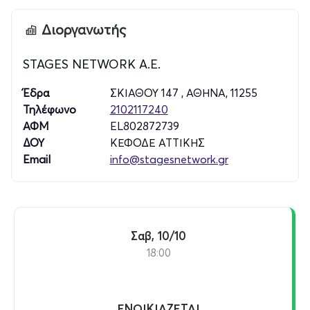
Διοργανωτής
VIP1
: 25
Ευρώ
VIP2
: 20 Ευρώ
STAGES NETWORK A.E.
Πλατεία + Θεωρεία
: 18 Ευρώ
Έδρα
ΣΚΙΑΘΟΥ 147 , ΑΘΗΝΑ, 11255
ΑΜΕΑ(χωρίς αμαξίδιο), Φοιτητικό, Ανέργων, Παιδικό(έως
Τηλέφωνο
2102117240
12 ετών)
: 16 Ευρώ
ΑΦΜ
EL802872739
Θέσεις περιορισμένης ορατότητας
: 14
Ευρώ
ΔΟΥ
ΚΕΦΟΔΕ ΑΤΤΙΚΗΣ
Email
info@stagesnetwork.gr
Εισιτήρια
:
Στο
τηλεφωνικό κέντρο
:
211 1000 365
Σαβ, 10/10
Στο
ταμείο του Θεάτρου
Αλίκη
, Αμερικής 4,
Aθήνα
18:00
ΕΝΟΙΚΙΑΖΕΤΑΙ