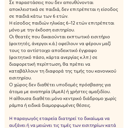
Σε παραστάσεις που δεν απευθύνονται
Κυψέλη, αυτοί οι πολύ ερωτευμένοι, τρελαμένοι ο ένας
αποκλειστικά σε παιδιά, δεν επιτρέπεται η είσοδος
με τον άλλον άνθρωποι, σπάσανε το συμβόλαιο, είπαν
σε παιδιά κάτω των 6 ετών.
βαριές κουβέντες, κλάψανε, κάνανε έρωτα, γελάσανε,
Η είσοδος παιδιών ηλικίας 6–12 ετών επιτρέπεται
παραγγείλανε σουβλάκια, κάνανε γενική, ανεβάσανε τα
μόνο με την έκδοση εισιτηρίου.
χειμωνιάτικα, αγοράσαν φυτά, πήρανε γάτα, μοντάρανε
Οι θεατές που δικαιούνται εκπτωτικό εισιτήριο
κούτες, γεμίσανε βαλίτσες, αφήσανε παλτά, καλέσανε
(φοιτητές, άνεργοι κ.ά.) οφείλουν να φέρουν μαζί
μεταφορική….
τους το αντίστοιχο αποδεικτικό έγγραφο
(φοιτητικό πάσο, κάρτα ανεργίας κ.λπ.) σε
Και χωρίσανε.
διαφορετική περίπτωση, θα πρέπει να
καταβάλλουν τη διαφορά της τιμής του κανονικού
Και τώρα πρέπει να βρούνε σπίτι.
εισιτηρίου.
Ο χώρος δεν διαθέτει υποδομές πρόσβασης για
Και τώρα… παίρνουν τους δρόμους, να εντοπίσουν τα
άτομα με αναπηρία (ΑμεΑ) ή χρήστες αμαξιδίου.
«ΕΝΟΙΚΙΑΖΕΤΑΙ».
Η αίθουσα διαθέτει μόνο κεντρικό διάδρομο χωρίς
ράμπα ή ειδικά διαμορφωμένες θέσεις.
Η Νεφέλη Μαϊστράλη και ο Θανάσης Ζερίτης μετά την
«αθανασία» , τις «Σπυριδούλες», την «Κακούργα
Η παραγωγός εταιρεία διατηρεί το δικαίωμα να
Πεθερά» και τους «Αριστερόχειρες» φέρνουν στο
αυξάνει ή να μειώνει τις τιμές των εισιτηρίων κατά
Μικρό Χορν μια παράσταση για τα νοικιασμένα σπίτια