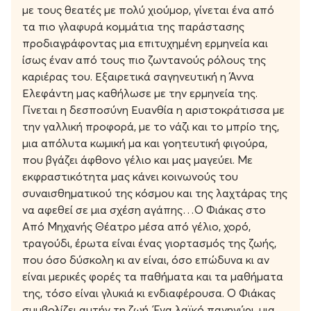
με τους θεατές με πολύ χιούμορ, γίνεται ένα από
τα πιο γλαφυρά κομμάτια της παράστασης
προδιαγράφοντας μια επιτυχημένη ερμηνεία και
ίσως έναν από τους πιο ζωντανούς ρόλους της
καριέρας του. Εξαιρετικά σαγηνευτική η Άννα
Ελεφάντη μας καθήλωσε με την ερμηνεία της.
Γίνεται η δεσποσύνη Ευανθία η αριστοκράτισσα με
την γαλλική προφορά, με το νάζι και το μπρίο της,
μια απόλυτα κωμική μα και γοητευτική φιγούρα,
που βγάζει άφθονο γέλιο και μας μαγεύει. Με
εκφραστικότητα μας κάνει κοινωνούς του
συναισθηματικού της κόσμου και της λαχτάρας της
να αφεθεί σε μια σχέση αγάπης…Ο Φιάκας στο
Από Μηχανής Θέατρο μέσα από γέλιο, χορό,
τραγούδι, έρωτα είναι ένας γιορτασμός της ζωής,
που όσο δύσκολη κι αν είναι, όσο επώδυνα κι αν
είναι μερικές φορές τα παθήματα και τα μαθήματα
της, τόσο είναι γλυκιά κι ενδιαφέρουσα. Ο Φιάκας
συμβολίζει αυτήν τη ζωή. Ένα λαϊκό πανηγύρι, μια