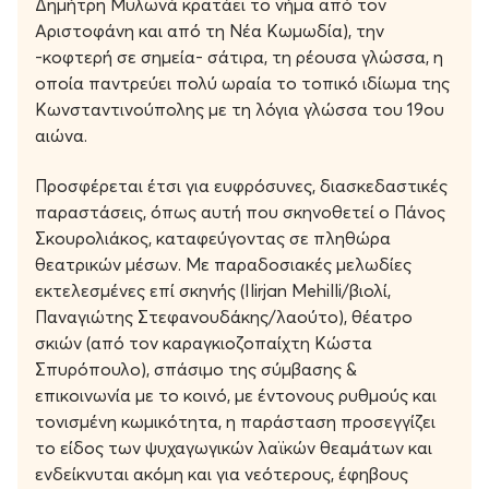
ξενομανία της εποχής.
Δημήτρη Μυλωνά κρατάει το νήμα από τον
Αριστοφάνη και από τη Νέα Κωμωδία), την
«Ο Φιάκας»
πρωτοανέβηκε το 1870 στην
-κοφτερή σε σημεία- σάτιρα, τη ρέουσα γλώσσα, η
Κωνσταντινούπολη κι έκτοτε είναι από τις πιο
οποία παντρεύει πολύ ωραία το τοπικό ιδίωμα της
σημαντικές κι αγαπητές κωμωδίες του νεοελληνικού
Κωνσταντινούπολης με τη λόγια γλώσσα του 19ου
θεάτρου που παρουσιάζεται ανελλιπώς μέχρι σήμερα.
αιώνα.
Προσφέρεται έτσι για ευφρόσυνες, διασκεδαστικές
παραστάσεις, όπως αυτή που σκηνοθετεί ο Πάνος
Σκουρολιάκος, καταφεύγοντας σε πληθώρα
θεατρικών μέσων.
Με παραδοσιακές μελωδίες
εκτελεσμένες επί σκηνής (Ilirjan Mehilli/βιολί,
Παναγιώτης Στεφανουδάκης/λαούτο), θέατρο
σκιών (από τον καραγκιοζοπαίχτη Κώστα
Σπυρόπουλο), σπάσιμο της σύμβασης &
επικοινωνία με το κοινό, με έντονους ρυθμούς και
τονισμένη κωμικότητα, η παράσταση προσεγγίζει
το είδος των ψυχαγωγικών λαϊκών θεαμάτων και
ενδείκνυται ακόμη και για νεότερους, έφηβους