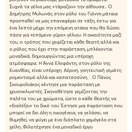
Συχνά τα γέλια μας «τάραζαν» την αίθουσα...
Ο
Δημήτρης Μυλωνάς στον ρόλο του Γιάννη μάταια
προσπαθεί να μας επαναφέρει σε τάξη, έστω για
ένα λεπτό μέχρι την επόμενη ατάκα που θα δώσει
πάσα για «επόμενο γύρο» γέλιου. Η οικειότητα μαζί
του, ο τρόπος που χειρίζεται κάθε θεατή αλλά και
ο ρόλος που έχει στην παράσταση, μπλέκονται
μοναδικά, δημιουργώντας μια υπέροχη
ατμόσφαιρα. Η Άννα Ελεφάντη, στον ρόλο της
Ευανθίας, είναι υπέροχη. Αέρινη, γοητευτική γεμάτη
ρομαντισμό αλλά και καπατσοσύνη…Ο Πάνος
Σκουρολιάκος κέντησε μια παράσταση με
χρυσοκλωστές. Σκηνοθέτησε γεμίζοντας την
παλέτα του με χρώματα, ώστε ο κάθε θεατής να
«διαλέξει» το δικό του. Έστησε μια παράσταση που
μπορεί να δει όλη η οικογένεια, να γελάσει, να
θυμηθεί, να φύγει με ένα διάπλατο χαμόγελο στα
χείλη...Φιλοτέχνησε ένα μοναδικό έργο