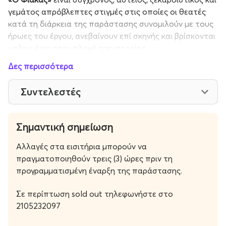
γεμάτος απρόβλεπτες στιγμές στις οποίες οι θεατές
κατά τη διάρκεια της παράστασης συνομιλούν με τους
ήρωες του έργου, ανεβαίνουν επί σκηνής και βρίσκονται
μπλεγμένοι στην πλοκή της ιστορίας.
Δες περισσότερα
Σας περιμένουμε στο ξέφρενο γλέντι του Φιάκα για να
γελάσουμε με την καρδιά μας!
Συντελεστές
Η υπόθεση
Σημαντική σημείωση
Στην Κωνσταντινούπολη του 1870 ο Χαρίλαος
Πλουτίδης ή Χαράλαμπος Πεταλούδης ή Φιάκας,
ένας
Αλλαγές στα εισιτήρια μπορούν να
απατεώνας καταχρεωμένος και κυνηγημένος από
πραγματοποιηθούν τρεις (3) ώρες πριν τη
δανειστές κι εμπόρους, υποδύεται τον γόνο πλούσιας
προγραμματισμένη έναρξη της παράστασης.
οικογένειας για να κερδίσει την Ευανθία και να
καρπωθεί την προίκα της. Η Ευανθία συνεπαρμένη από
Σε περίπτωση sold out τηλεφωνήστε στο
τα μυθιστορήματα της εποχής και γοητευμένη από
2105232097
τους φανταστικούς τίτλους ευγενείας του αγαπημένου