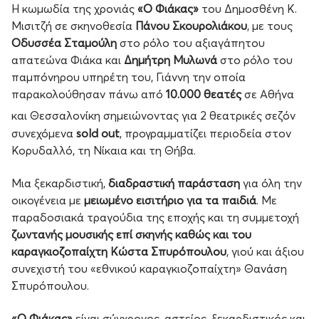
H κωμωδία της χρονιάς
«Ο Φιάκας»
του Δημοσθένη Κ.
Μισιτζή σε σκηνοθεσία
Πάνου Σκουρολιάκου
, με τους
Οδυσσέα Σταμούλη
στο ρόλο του αξιαγάπητου
απατεώνα Φιάκα και
Δημήτρη Μυλωνά
στο ρόλο του
παμπόνηρου υπηρέτη του, Γιάννη την οποία
παρακολούθησαν πάνω από
10.000 θεατές
σε Αθήνα
και Θεσσαλονίκη σημειώνοντας για 2
θεατρικές σεζόν
συνεχόμενα
sold
out
, προγραμματίζει περιοδεία στον
Κορυδαλλό, τη Νίκαια και τη Θήβα.
Μια ξεκαρδιστική,
διαδραστική παράσταση
για όλη την
οικογένεια με
μειωμένο εισιτήριο για τα παιδιά
. Mε
παραδοσιακά τραγούδια της εποχής και τη συμμετοχή
ζωντανής μουσικής επί σκηνής καθώς και του
καραγκιοζοπαίχτη Κώστα Σπυρόπουλου
, γιού και άξιου
συνεχιστή του «εθνικού καραγκιοζοπαίχτη» Θανάση
Σπυρόπουλου.
«Ο Φιάκας»
είναι σύγχρονος, αστείος, ξεκαρδιστικός και