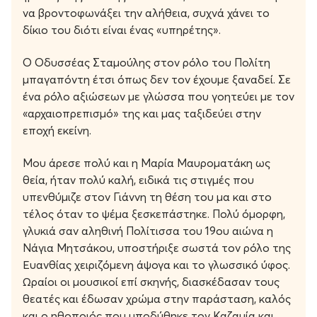
να βροντοφωνάξει την αλήθεια, συχνά χάνει το
δίκιο του διότι είναι ένας «υπηρέτης».
Ο Οδυσσέας Σταμούλης στον ρόλο του Πολίτη
μπαγαπόντη έτσι όπως δεν τον έχουμε ξαναδεί. Σε
ένα ρόλο αξιώσεων με γλώσσα που γοητεύει με τον
«αρχαιοπρεπισμό» της και μας ταξιδεύει στην
εποχή εκείνη.
Μου άρεσε πολύ και η Μαρία Μαυροματάκη ως
θεία, ήταν πολύ καλή, ειδικά τις στιγμές που
υπενθύμιζε στον Γιάννη τη θέση του μα και στο
τέλος όταν το ψέμα ξεσκεπάστηκε. Πολύ όμορφη,
γλυκιά σαν αληθινή Πολίτισσα του 19ου αιώνα η
Νάγια Μητσάκου, υποστήριξε σωστά τον ρόλο της
Ευανθίας χειριζόμενη άψογα και το γλωσσικό ύφος.
Ωραίοι οι μουσικοί επί σκηνής, διασκέδασαν τους
θεατές και έδωσαν χρώμα στην παράσταση, καλός
και ο ηθοποιός που υποδύθηκε τον Καζαμία και