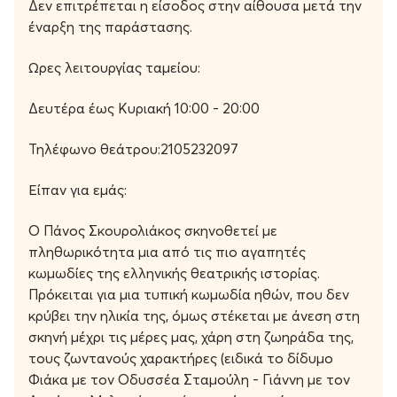
της, πέφτει εύκολα στην παγίδα του. Οι ξεκαρδιστικές
Δεν επιτρέπεται η είσοδος στην αίθουσα μετά την
καταστάσεις κορυφώνονται όταν με τον κίνδυνο ότι η
έναρξη της παράστασης.
ταυτότητα του θα αποκαλυφθεί, ο Φιάκας υποδύεται
έναν Γερμανό Βαρόνο που βρίσκεται «incognito» στην
Ωρες λειτουργίας ταμείου:
Πόλη!
Δευτέρα έως Κυριακή 10:00 - 20:00
Τηλέφωνο θεάτρου:2105232097
Το έργο
Είπαν για εμάς:
«Ο Φιάκας»
του Δημοσθένη Κ. Μισιτζή είναι μια
σπαρταριστή κωμωδία ηθών γραμμένη σε εξαιρετικά
Ο Πάνος Σκουρολιάκος σκηνοθετεί με
ενδιαφέρουσα γλώσσα όπου το τοπικό ιδίωμα της
πληθωρικότητα μια από τις πιο αγαπητές
Κωνσταντινούπολης μπλέκεται με τη «λόγια γλώσσα»
κωμωδίες της ελληνικής θεατρικής ιστορίας.
του 19ου αιώνα.
Πρόκειται για μια τυπική κωμωδία ηθών, που δεν
κρύβει την ηλικία της, όμως στέκεται με άνεση στη
Ο συγγραφέας μάς μεταφέρει στα ήθη και τις μόδες της
σκηνή μέχρι τις μέρες μας, χάρη στη ζωηράδα της,
Πολίτικης κοινωνίας του 1870 και θίγει με σατυρική
τους ζωντανούς χαρακτήρες (ειδικά το δίδυμο
διάθεση και καυστικό τρόπο την υπερβολή και την
Φιάκα με τον Οδυσσέα Σταμούλη - Γιάννη με τον