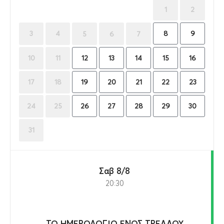
1
2
8
9
3
4
5
6
7
12
13
14
15
16
10
11
19
20
21
22
23
17
18
26
27
28
29
30
24
25
31
Σαβ 8/8
20:30
ΤΟ ΗΜΕΡΟΛΟΓΙΟ ΕΝΟΣ ΤΡΕΛΛΟΥ