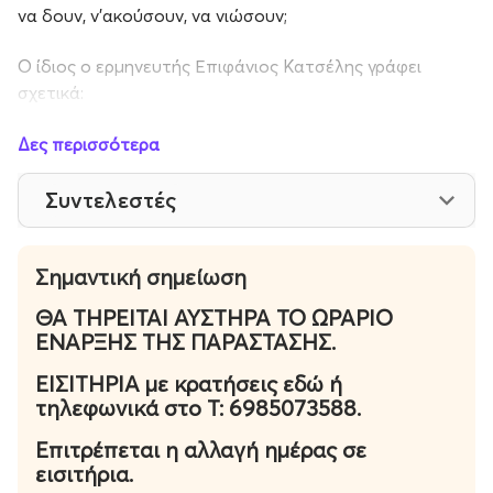
να δουν, ν'ακούσουν, να νιώσουν;
Ο ίδιος ο ερμηνευτής Επιφάνιος Κατσέλης γράφει
σχετικά:
"Όταν το παιδί μεγαλώνει μέσα σου χωρίς να σε
Δες περισσότερα
ρωτήσει το πώς και το γιατί,
Συντελεστές
τα πάντα μόνα τους φαντάζουν σφαίρες.
Μάταιο το πλήθος.
Σημαντική σημείωση
ΘΑ ΤΗΡΕΙΤΑΙ ΑΥΣΤΗΡΑ ΤΟ ΩΡΑΡΙΟ
Ο ερχομός της άνοιξης στον ουρανό συνετρίβει.
ΕΝΑΡΞΗΣ ΤΗΣ ΠΑΡΑΣΤΑΣΗΣ.
Κλωνάρι αλαφιασμένο, κοίτεται σε λιοπύρι.
ΕΙΣΙΤΗΡΙΑ με κρατήσεις εδώ ή
τηλεφωνικά στο Τ: 6985073588.
και τη σκιά ακόμα δε βρίσκει.
Επιτρέπεται η αλλαγή ημέρας σε
εισιτήρια.
Πλανιέται σ' άγνωστα βάθη αισθήσεων.