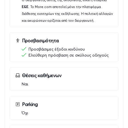
Στον χώρο του φουαγιέ του
Ε&Ε
.
Το More.com αποτελεί μόνο την πλατφόρμα
θεάτρου προσφέρονται δωρεάν καφές,
διάθεσης εισιτηρίων της εκδήλωσης. Η πολιτική αλλαγών
κρασί, σνακς, κ.α.
και ακυρώσεων ορίζεται από τον διοργανωτή.
Προσβασιμότητα
Προσβάσιμες έξοδοι κινδύνου
Ελεύθερη πρόσβαση σε σκύλους οδηγούς
Θέσεις καθήμενων
Ναι
Parking
Όχι