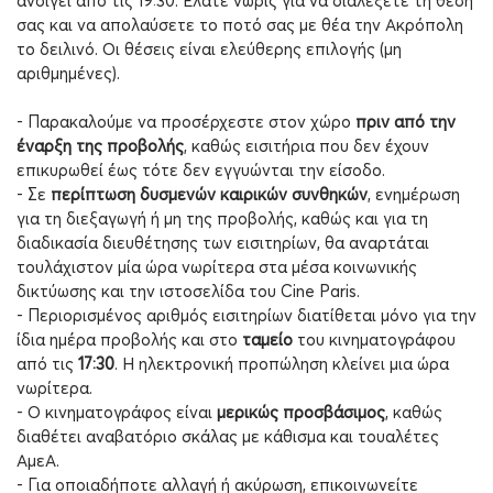
ανοίγει από τις 19:30. Ελάτε νωρίς για να διαλέξετε τη θέση
σας και να απολαύσετε το ποτό σας με θέα την Ακρόπολη
το δειλινό. Οι θέσεις είναι ελεύθερης επιλογής (μη
αριθμημένες).
- Παρακαλούμε να προσέρχεστε στον χώρο
πριν από την
έναρξη της προβολής
, καθώς εισιτήρια που δεν έχουν
επικυρωθεί έως τότε δεν εγγυώνται την είσοδο.
- Σε
περίπτωση δυσμενών καιρικών συνθηκών
, ενημέρωση
για τη διεξαγωγή ή μη της προβολής, καθώς και για τη
διαδικασία διευθέτησης των εισιτηρίων, θα αναρτάται
τουλάχιστον μία ώρα νωρίτερα στα μέσα κοινωνικής
δικτύωσης και την ιστοσελίδα του
Cine
Paris
.
- Περιορισμένος αριθμός εισιτηρίων διατίθεται μόνο για την
ίδια ημέρα προβολής και στο
ταμείο
του κινηματογράφου
από τις
17:30
. Η ηλεκτρονική προπώληση κλείνει μια ώρα
νωρίτερα.
- Ο κινηματογράφος είναι
μερικώς προσβάσιμος
, καθώς
διαθέτει αναβατόριο σκάλας με κάθισμα και τουαλέτες
ΑμεΑ.
- Για οποιαδήποτε αλλαγή ή ακύρωση, επικοινωνείτε