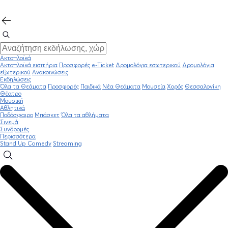
Ακτοπλοϊκά
Ακτοπλοϊκά εισιτήρια
Προσφορές
e-Ticket
Δρομολόγια εσωτερικού
Δρομολόγια
εξωτερικού
Ανακοινώσεις
Εκδηλώσεις
Όλα τα Θεάματα
Προσφορές
Παιδικά
Νέα Θεάματα
Μουσεία
Χορός
Θεσσαλονίκη
Θέατρο
Μουσική
Αθλητικά
Ποδόσφαιρο
Μπάσκετ
Όλα τα αθλήματα
Σινεμά
Συνδρομές
Περισσότερα
Stand Up Comedy
Streaming