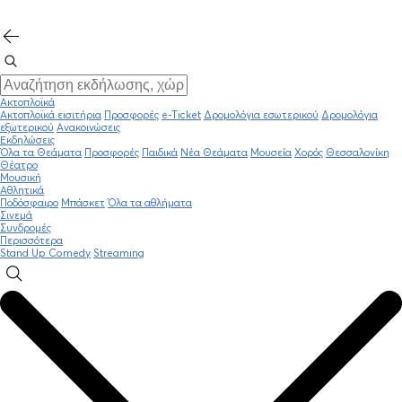
Ακτοπλοϊκά
Ακτοπλοϊκά εισιτήρια
Προσφορές
e-Ticket
Δρομολόγια εσωτερικού
Δρομολόγια
εξωτερικού
Ανακοινώσεις
Εκδηλώσεις
Όλα τα Θεάματα
Προσφορές
Παιδικά
Νέα Θεάματα
Μουσεία
Χορός
Θεσσαλονίκη
Θέατρο
Μουσική
Αθλητικά
Ποδόσφαιρο
Μπάσκετ
Όλα τα αθλήματα
Σινεμά
Συνδρομές
Περισσότερα
Stand Up Comedy
Streaming