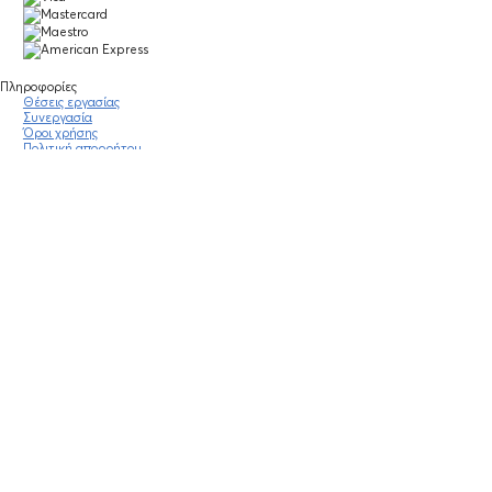
Πληροφορίες
Θέσεις εργασίας
Συνεργασία
Όροι χρήσης
Πολιτική απορρήτου
Νομική σημείωση
Οδηγίες κοινότητας
Blog
Οικονομικά στοιχεία
Πολιτικές Εταιρείας
Έκθεση Διαφάνειας
Υποστήριξη
Επικοινωνία
Συχνές ερωτήσεις
Πράξη για τις ψηφιακές Υπηρεσίες
Stay Connected
Mobile app