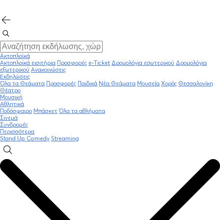
Ακτοπλοϊκά
Ακτοπλοϊκά εισιτήρια
Προσφορές
e-Ticket
Δρομολόγια εσωτερικού
Δρομολόγια
εξωτερικού
Ανακοινώσεις
Εκδηλώσεις
Όλα τα Θεάματα
Προσφορές
Παιδικά
Νέα Θεάματα
Μουσεία
Χορός
Θεσσαλονίκη
Θέατρο
Μουσική
Αθλητικά
Ποδόσφαιρο
Μπάσκετ
Όλα τα αθλήματα
Σινεμά
Συνδρομές
Περισσότερα
Stand Up Comedy
Streaming