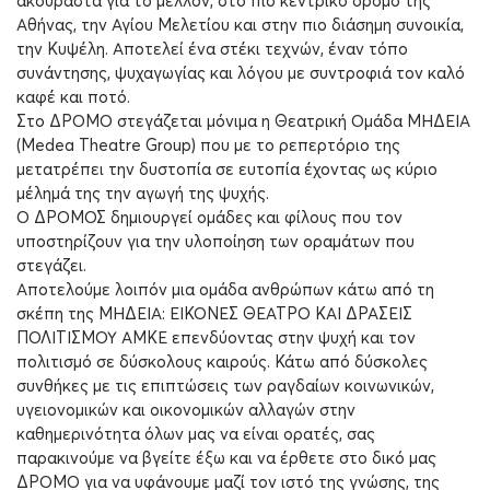
ακούραστα για το μέλλον, στο πιο κεντρικό δρόμο της
Αθήνας, την Αγίου Μελετίου και στην πιο διάσημη συνοικία,
την Κυψέλη. Αποτελεί ένα στέκι τεχνών, έναν τόπο
συνάντησης, ψυχαγωγίας και λόγου με συντροφιά τον καλό
καφέ και ποτό.
Στο ΔΡΟΜΟ στεγάζεται μόνιμα η Θεατρική Ομάδα ΜΗΔΕΙΑ
(Medea Theatre Group) που με το ρεπερτόριο της
μετατρέπει την δυστοπία σε ευτοπία έχοντας ως κύριο
μέλημά της την αγωγή της ψυχής.
Ο ΔΡΟΜΟΣ δημιουργεί ομάδες και φίλους που τον
υποστηρίζουν για την υλοποίηση των οραμάτων που
στεγάζει.
Αποτελούμε λοιπόν μια ομάδα ανθρώπων κάτω από τη
σκέπη της ΜΗΔΕΙΑ: ΕΙΚΟΝΕΣ ΘΕΑΤΡΟ ΚΑΙ ΔΡΑΣΕΙΣ
ΠΟΛΙΤΙΣΜΟΥ ΑΜΚΕ επενδύοντας στην ψυχή και τον
πολιτισμό σε δύσκολους καιρούς. Κάτω από δύσκολες
συνθήκες με τις επιπτώσεις των ραγδαίων κοινωνικών,
υγειονομικών και οικονομικών αλλαγών στην
καθημερινότητα όλων μας να είναι ορατές, σας
παρακινούμε να βγείτε έξω και να έρθετε στο δικό μας
ΔΡΟΜΟ για να υφάνουμε μαζί τον ιστό της γνώσης, της