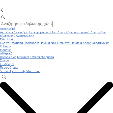
Ακτοπλοϊκά
Ακτοπλοϊκά εισιτήρια
Προσφορές
e-Ticket
Δρομολόγια εσωτερικού
Δρομολόγια
εξωτερικού
Ανακοινώσεις
Εκδηλώσεις
Όλα τα Θεάματα
Προσφορές
Παιδικά
Νέα Θεάματα
Μουσεία
Χορός
Θεσσαλονίκη
Θέατρο
Μουσική
Αθλητικά
Ποδόσφαιρο
Μπάσκετ
Όλα τα αθλήματα
Σινεμά
Συνδρομές
Περισσότερα
Stand Up Comedy
Streaming